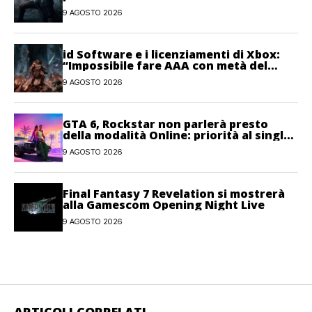
9 AGOSTO 2026
id Software e i licenziamenti di Xbox:
“Impossibile fare AAA con metà del
personale”
9 AGOSTO 2026
GTA 6, Rockstar non parlerà presto
della modalità Online: priorità al single-
player
9 AGOSTO 2026
Final Fantasy 7 Revelation si mostrerà
alla Gamescom Opening Night Live
9 AGOSTO 2026
ARTICOLI CORRELATI