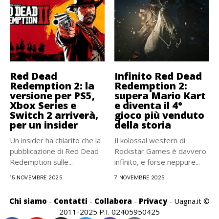
Red Dead
Infinito Red Dead
Redemption 2: la
Redemption 2:
versione per PS5,
supera Mario Kart
Xbox Series e
e diventa il 4°
Switch 2 arriverà,
gioco più venduto
per un insider
della storia
Un insider ha chiarito che la
Il kolossal western di
pubblicazione di Red Dead
Rockstar Games è davvero
Redemption sulle...
infinito, e forse neppure...
15 NOVEMBRE 2025
7 NOVEMBRE 2025
Chi siamo
-
Contatti
-
Collabora
-
Privacy
- Uagna.it ©
2011-2025 P.I. 02405950425