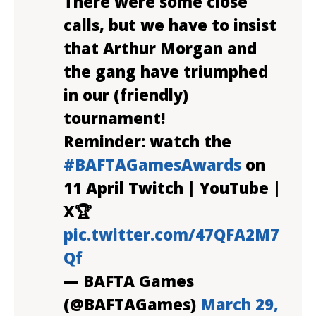
There were some close
calls, but we have to insist
that Arthur Morgan and
the gang have triumphed
in our (friendly)
tournament!
Reminder: watch the
#BAFTAGamesAwards
on
11 April Twitch | YouTube |
X🏆
pic.twitter.com/47QFA2M7
Qf
— BAFTA Games
(@BAFTAGames)
March 29,