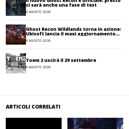
Il nuovo Ghost Recon è ufficiale: presto
ci sarà anche una fase di test
6 AGOSTO 2026
Ghost Recon Wildlands torna in azione:
Ubisoft lancia il maxi aggiornamento
gratuito Last Rites
6 AGOSTO 2026
Toem 2 uscirà il 29 settembre
6 AGOSTO 2026
ARTICOLI CORRELATI