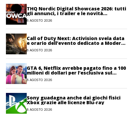
THQ Nordic Digital Showcase 2026: tutti
gli annunci, i trailer e le novità
dell’evento
8 AGOSTO 2026
Call of Duty Next: Activision svela data
e orario dell’evento dedicato a Modern
Warfare 4
8 AGOSTO 2026
GTA 6, Netflix avrebbe pagato fino a 100
milioni di dollari per l’esclusiva sul
gioco
8 AGOSTO 2026
Sony guadagna anche dai giochi fisici
Xbox grazie alle licenze Blu-ray
8 AGOSTO 2026