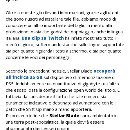
Oltre a queste già rilevanti informazioni, grazie agli utenti
che sono riusciti ad installare tale file, abbiamo modo di
conoscere un altro importante dettaglio in merito alla
produzione, ossia che godrà del doppiaggio anche in lingua
italiana.
Una clip su Twitch
ha infatti mostrato tutto il
menù di gioco, soffermandosi anche sulle lingue supportate
sia per quanto riguarda i testi a schermo, e sia per quanto
concerne le voci dei personaggi.
Secondo le precedenti notizie, Stellar Blade
occuperà
all’incirca 35 GB
sul dispositivo di memorizzazione di
PS5. Indubbiamente un quantitativo di gigabyte tutt’altro
che esoso, data la configurazione open world del titolo. È
tuttavia da considerare il fatto che tale numero sia
puramente indicativo e destinato ad aumentare con le
patch che Shift Up mano a mano apporterà.
Ricordiamo infine che
Stellar Blade
sarà ambientato in
una terra post-apocalittica, la quale dovrà essere
abbandonata dagli esseri umani.