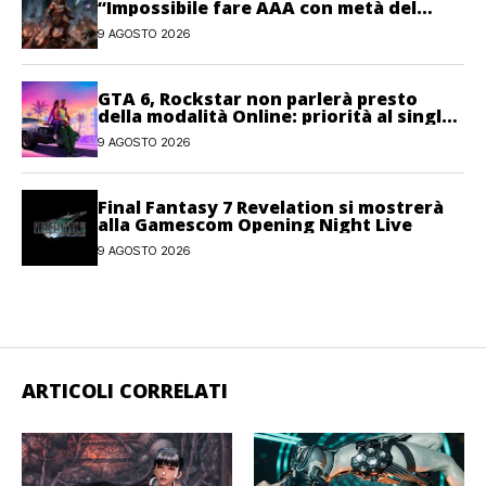
“Impossibile fare AAA con metà del
personale”
9 AGOSTO 2026
GTA 6, Rockstar non parlerà presto
della modalità Online: priorità al single-
player
9 AGOSTO 2026
Final Fantasy 7 Revelation si mostrerà
alla Gamescom Opening Night Live
9 AGOSTO 2026
ARTICOLI CORRELATI