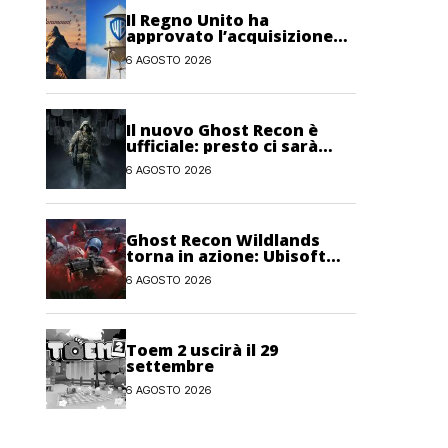
Il Regno Unito ha
approvato l’acquisizione
Paramount-Warner Bros
6 AGOSTO 2026
Discovery
Il nuovo Ghost Recon è
ufficiale: presto ci sarà
anche una fase di test
6 AGOSTO 2026
Ghost Recon Wildlands
torna in azione: Ubisoft
lancia il maxi
6 AGOSTO 2026
aggiornamento gratuito
Last Rites
Toem 2 uscirà il 29
settembre
6 AGOSTO 2026