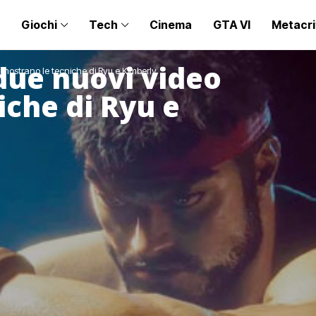
Giochi
Tech
Cinema
GTA VI
Metacri
 due nuovi video
o mostrano le tecniche di Ryu e Kimberly
iche di Ryu e