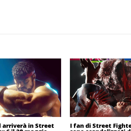
 arriverà in Street
I fan di Street Fight