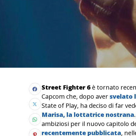
Street Fighter 6
è tornato recen
Capcom che, dopo aver
svelato 
State of Play, ha deciso di far v
Marisa, la lottatrice nostrana
ambiziosi per il nuovo capitolo d
recentemente pubblicata
, nel