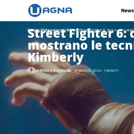
News
Street Fighter 6:
Home
Videogiochi
News
Street Fighter 6: due nuovi vide
mostrano le tecn
Kimberly
LORENZO BOLOGNA
15 MAGGIO 2023
1 MINUTI