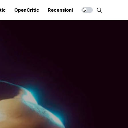
tic
OpenCritic
Recensioni