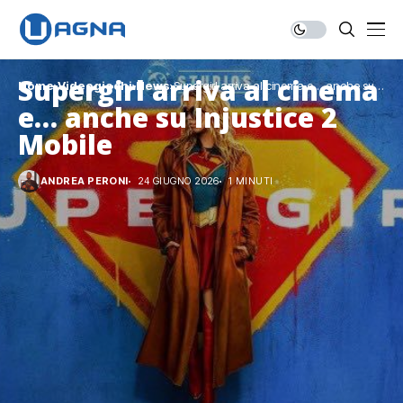
Supergirl arriva al cinema
Home
Videogiochi
News
Supergirl arriva al cinema e… anche su
Injustice 2 Mobile
e… anche su Injustice 2
Mobile
ANDREA PERONI
24 GIUGNO 2026
1 MINUTI