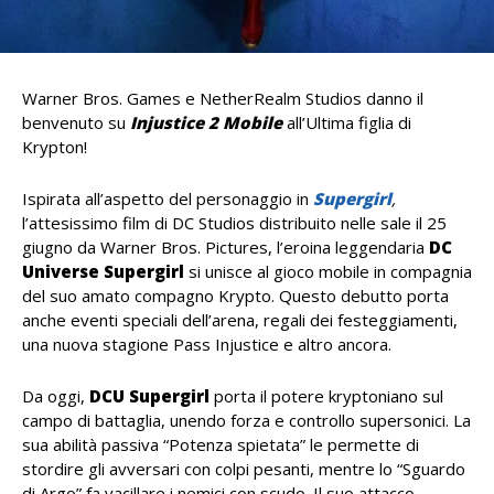
Warner Bros. Games e NetherRealm Studios danno il
benvenuto su
Injustice 2 Mobile
all’Ultima figlia di
Krypton!
Ispirata all’aspetto del personaggio in
Supergirl
,
l’attesissimo film di DC Studios distribuito nelle sale il 25
giugno da Warner Bros. Pictures, l’eroina leggendaria
DC
Universe
Supergirl
si unisce al gioco mobile in compagnia
del suo amato compagno Krypto. Questo debutto porta
anche eventi speciali dell’arena, regali dei festeggiamenti,
una nuova stagione Pass Injustice e altro ancora.
Da oggi,
DCU Supergirl
porta il potere kryptoniano sul
campo di battaglia, unendo forza e controllo supersonici. La
sua abilità passiva “Potenza spietata” le permette di
stordire gli avversari con colpi pesanti, mentre lo “Sguardo
di Argo” fa vacillare i nemici con scudo. Il suo attacco