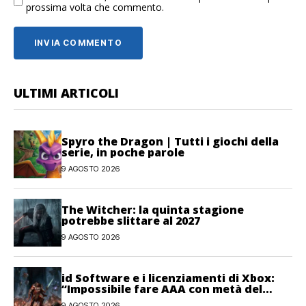
prossima volta che commento.
ULTIMI ARTICOLI
Spyro the Dragon | Tutti i giochi della
serie, in poche parole
9 AGOSTO 2026
The Witcher: la quinta stagione
potrebbe slittare al 2027
9 AGOSTO 2026
id Software e i licenziamenti di Xbox:
“Impossibile fare AAA con metà del
personale”
9 AGOSTO 2026