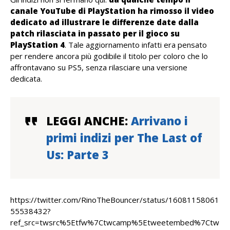
canale YouTube di PlayStation ha rimosso il video
dedicato ad illustrare le differenze date dalla
patch rilasciata in passato per il gioco su
PlayStation 4
. Tale aggiornamento infatti era pensato
per rendere ancora più godibile il titolo per coloro che lo
affrontavano su PS5, senza rilasciare una versione
dedicata.
LEGGI ANCHE:
Arrivano i
primi indizi per The Last of
Us: Parte 3
https://twitter.com/RinoTheBouncer/status/16081158061
55538432?
ref_src=twsrc%5Etfw%7Ctwcamp%5Etweetembed%7Ctw