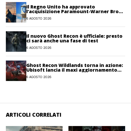
Il Regno Unito ha approvato
l’acquisizione Paramount-Warner Bros
Discovery
6 AGOSTO 2026
Il nuovo Ghost Recon è ufficiale: presto
ci sarà anche una fase di test
6 AGOSTO 2026
Ghost Recon Wildlands torna in azione:
Ubisoft lancia il maxi aggiornamento
gratuito Last Rites
6 AGOSTO 2026
ARTICOLI CORRELATI