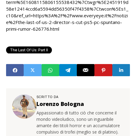
term%5E1608115806155538432%7Ctwgr%5E2451919d
58e12414ccd6a5594dd56350f47f4358%7Ctwcon%5Es1_
c10&ref_url=https%3A%2F%2Fwww.everyeye.it%2Fnotizi
e%2Fthe-last-of-us-2-director-s-cut-ps5-pc-spuntano-
primi-rumor-626776.html
The Last Of Us: Part II
SCRITTO DA
Lorenzo Bologna
Appassionato di tutto ciò che concerne il
mondo videoludico, sono un inguaribile
amante dei titoli horror e un accumulatore
compulsivo di trofei (meglio se di platino).