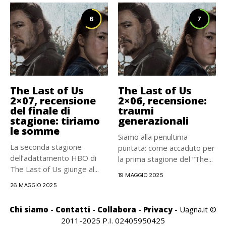
6
7
The Last of Us
The Last of Us
2×07, recensione
2×06, recensione:
del finale di
traumi
stagione: tiriamo
generazionali
le somme
Siamo alla penultima
La seconda stagione
puntata: come accaduto per
dell’adattamento HBO di
la prima stagione del “The...
The Last of Us giunge al...
19 MAGGIO 2025
26 MAGGIO 2025
Chi siamo
-
Contatti
-
Collabora
-
Privacy
- Uagna.it ©
2011-2025 P.I. 02405950425