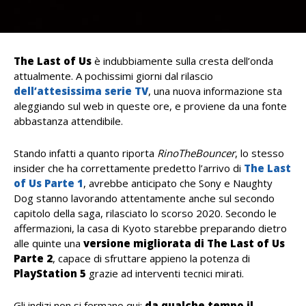
The Last of Us
è indubbiamente sulla cresta dell’onda
attualmente. A pochissimi giorni dal rilascio
dell’attesissima serie TV
, una nuova informazione sta
aleggiando sul web in queste ore, e proviene da una fonte
abbastanza attendibile.
Stando infatti a quanto riporta
RinoTheBouncer
, lo stesso
insider che ha correttamente predetto l’arrivo di
The Last
of Us Parte 1
, avrebbe anticipato che Sony e Naughty
Dog stanno lavorando attentamente anche sul secondo
capitolo della saga, rilasciato lo scorso 2020. Secondo le
affermazioni, la casa di Kyoto starebbe preparando dietro
alle quinte una
versione migliorata di The Last of Us
Parte 2
, capace di sfruttare appieno la potenza di
PlayStation 5
grazie ad interventi tecnici mirati.
Gli indizi non si fermano qui:
da qualche tempo il