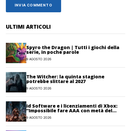
ULTIMI ARTICOLI
Spyro the Dragon | Tutti i giochi della
serie, in poche parole
9 AGOSTO 2026
The Witcher: la quinta stagione
potrebbe slittare al 2027
9 AGOSTO 2026
id Software e i licenziamenti di Xbox:
“Impossibile fare AAA con metà del
personale”
9 AGOSTO 2026