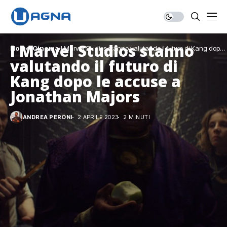
I Marvel Studios stanno
Home
Cinema
I Marvel Studios stanno valutando il futuro di Kang dopo
le accuse a Jonathan Majors
valutando il futuro di
Kang dopo le accuse a
Jonathan Majors
ANDREA PERONI
2 APRILE 2023
2 MINUTI