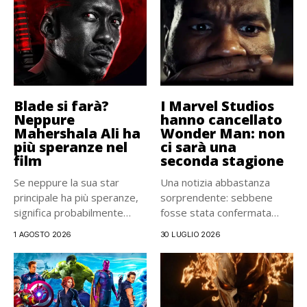
Blade si farà?
I Marvel Studios
Neppure
hanno cancellato
Mahershala Ali ha
Wonder Man: non
più speranze nel
ci sarà una
film
seconda stagione
Se neppure la sua star
Una notizia abbastanza
principale ha più speranze,
sorprendente: sebbene
significa probabilmente
fosse stata confermata
che...
pochi mesi fa, la...
1 AGOSTO 2026
30 LUGLIO 2026