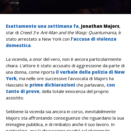
Esattamente una settimana fa
,
Jonathan Majors
,
star di
Creed 3
e
Ant-Man and the Wasp: Quantumania
, è
stato arrestato a New York con
l’accusa di violenza
domestica
.
La vicenda, a onor del vero, non è ancora particolarmente
chiara. L’attore è stato accusato di aggressione da parte di
una donna, come riporta
il verbale della polizia di New
York
, ma nelle ore successive l’avvocata di Majors ha
rilasciato le
prime dichiarazioni
che parlavano,
con
tanto di prove
, della totale innocenza del proprio
assistito.
Sebbene la vicenda sia ancora in corso, inevitabilmente
Majors sta affrontando conseguenze che riguardano la sua
immagine pubblica, e di rimbalzo anche il suo lavoro. In
particolare, ora la discussione ricadrà sul pluriennale