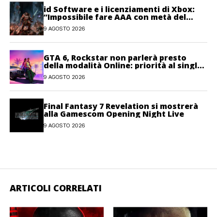
id Software e i licenziamenti di Xbox:
“Impossibile fare AAA con metà del
personale”
9 AGOSTO 2026
GTA 6, Rockstar non parlerà presto
della modalità Online: priorità al single-
player
9 AGOSTO 2026
Final Fantasy 7 Revelation si mostrerà
alla Gamescom Opening Night Live
9 AGOSTO 2026
ARTICOLI CORRELATI