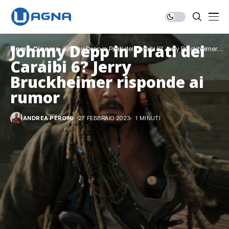
Johnny Depp in Pirati dei
Home
Cinema
Johnny Depp in Pirati dei Caraibi 6? Jerry Bruckheimer
risponde ai rumor
Caraibi 6? Jerry
Bruckheimer risponde ai
rumor
ANDREA PERONI
27 FEBBRAIO 2023
1 MINUTI