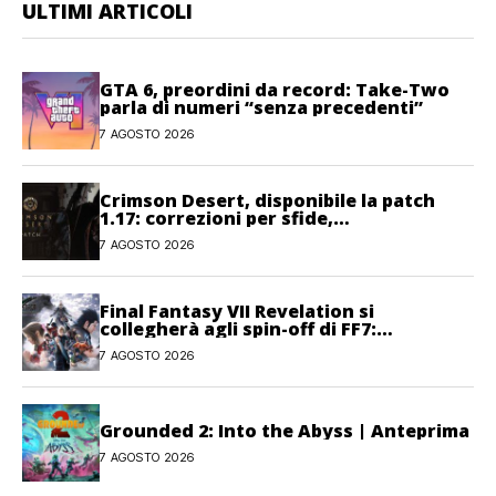
ULTIMI ARTICOLI
GTA 6, preordini da record: Take-Two
parla di numeri “senza precedenti”
7 AGOSTO 2026
Crimson Desert, disponibile la patch
1.17: correzioni per sfide,
combattimento e interfaccia
7 AGOSTO 2026
Final Fantasy VII Revelation si
collegherà agli spin-off di FF7:
Hamaguchi non si pone limiti
7 AGOSTO 2026
Grounded 2: Into the Abyss | Anteprima
7 AGOSTO 2026