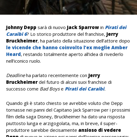
Johnny Depp
sarà di nuovo
Jack Sparrow
in
Pirati dei
Caraibi 6
? Lo storico produttore del franchise,
Jerry
Bruckheimer
, ha parlato della situazione dell’attore dopo
le vicende che hanno coinvolto l’ex moglie Amber
Heard
, restando totalmente aperto all’idea di rivederlo
nell’iconico ruolo.
Deadline
ha parlato recentemente con
Jerry
Bruckheimer
del futuro di alcuni suoi franchise di
successo come
Bad Boys
e
Pirati dei Caraibi
.
Quando gli è stato chiesto se avrebbe voluto che Depp
tornasse nei panni del Capitano Jack Sparrow per i prossimi
film della saga Disney, Bruckheimer ha dato una risposta
piuttosto lunga e arzigogolata, ma, in breve, il super-
produttore sarebbe decisamente
ansioso di vedere
Depp
di nuovo in azione nei panni dell’iconico personaggio: