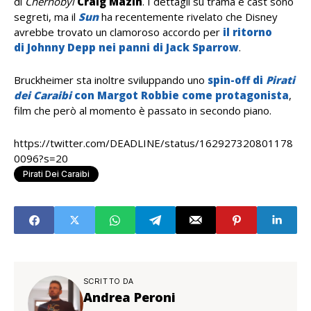
di
Chernobyl
Craig Mazin
. I dettagli su trama e cast sono
segreti, ma il
Sun
ha recentemente rivelato che Disney
avrebbe trovato un clamoroso accordo per
il ritorno
di
Johnny Depp
nei panni di Jack Sparrow
.
Bruckheimer sta inoltre sviluppando uno
spin-off di
Pirati
dei Caraibi
con Margot Robbie
come protagonista
,
film che però al momento è passato in secondo piano.
https://twitter.com/DEADLINE/status/162927320801178
0096?s=20
Pirati Dei Caraibi
SCRITTO DA
Andrea Peroni