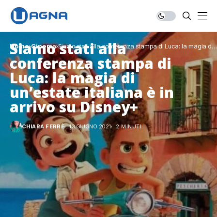
Siamo stati alla
Home
Cinema
Siamo stati alla conferenza stampa di Luca: la magia di
un’estate italiana è in arrivo su Disney+
conferenza stampa di
Luca: la magia di
un’estate italiana è in
arrivo su Disney+
CHIARA FERRÈ
13 GIUGNO 2021
2 MINUTI