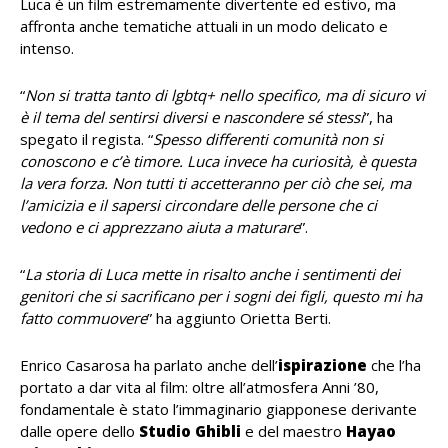
Luca è un film estremamente divertente ed estivo, ma
affronta anche tematiche attuali in un modo delicato e
intenso.
“
Non si tratta tanto di lgbtq+ nello specifico, ma di sicuro vi
è il tema del sentirsi diversi e nascondere sé stessi
”, ha
spegato il regista. “
Spesso differenti comunità non si
conoscono e c’è timore. Luca invece ha curiosità, è questa
la vera forza. Non tutti ti accetteranno per ciò che sei, ma
l’amicizia e il sapersi circondare delle persone che ci
vedono e ci apprezzano aiuta a maturare
”.
“
La storia di Luca mette in risalto anche i sentimenti dei
genitori che si sacrificano per i sogni dei figli, questo mi ha
fatto commuovere
” ha aggiunto Orietta Berti.
Enrico Casarosa ha parlato anche dell’
ispirazione
che l’ha
portato a dar vita al film: oltre all’atmosfera Anni ’80,
fondamentale è stato l’immaginario giapponese derivante
dalle opere dello
Studio Ghibli
e del maestro
Hayao