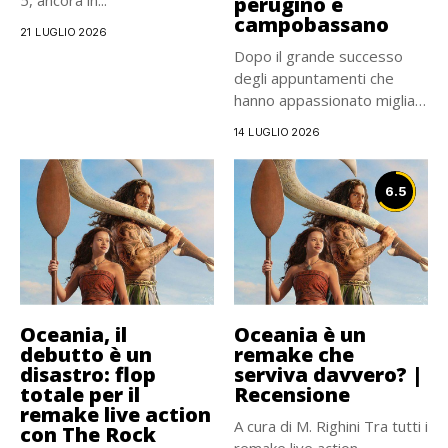
5, ancora in...
perugino e
campobassano
21 LUGLIO 2026
Dopo il grande successo
degli appuntamenti che
hanno appassionato migliaia
di lettori...
14 LUGLIO 2026
6.5
Oceania, il
Oceania è un
debutto è un
remake che
disastro: flop
serviva davvero? |
totale per il
Recensione
remake live action
A cura di M. Righini Tra tutti i
con The Rock
remake live action