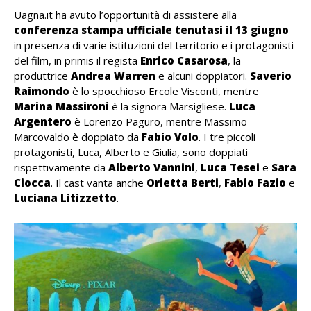
Uagna.it ha avuto l’opportunità di assistere alla
conferenza stampa ufficiale tenutasi il 13 giugno
in presenza di varie istituzioni del territorio e i protagonisti
del film, in primis il regista
Enrico Casarosa
, la
produttrice
Andrea Warren
e alcuni doppiatori.
Saverio
Raimondo
è lo spocchioso Ercole Visconti, mentre
Marina Massironi
è la signora Marsigliese.
Luca
Argentero
è Lorenzo Paguro, mentre Massimo
Marcovaldo è doppiato da
Fabio Volo
. I tre piccoli
protagonisti, Luca, Alberto e Giulia, sono doppiati
rispettivamente da
Alberto Vannini
,
Luca Tesei
e
Sara
Ciocca
. Il cast vanta anche
Orietta Berti
,
Fabio Fazio
e
Luciana Litizzetto
.