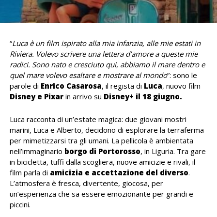
“
Luca è un film ispirato alla mia infanzia, alle mie estati in
Riviera. Volevo scrivere una lettera d’amore a queste mie
radici. Sono nato e cresciuto qui, abbiamo il mare dentro e
quel mare volevo esaltare e mostrare al mondo
”: sono le
parole di
Enrico Casarosa
, il regista di
Luca
, nuovo film
Disney e Pixar
in arrivo su
Disney+ il 18 giugno.
Luca racconta di un’estate magica: due giovani mostri
marini, Luca e Alberto, decidono di esplorare la terraferma
per mimetizzarsi tra gli umani. La pellicola è ambientata
nell’immaginario
borgo di Portorosso
, in Liguria. Tra gare
in bicicletta, tuffi dalla scogliera, nuove amicizie e rivali, il
film parla di
amicizia e accettazione del diverso
.
L’atmosfera è fresca, divertente, giocosa, per
un’esperienza che sa essere emozionante per grandi e
piccini.