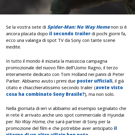
Se la vostra sete di
Spider-Man: No Way Home
non si è
ancora placata dopo
il secondo trailer
di pochi giorni fa,
ecco una valanga di spot TV da Sony con tante scene
inedite.
In tutto il mondo è iniziata la massiccia campagna
promozionale del nuovo film dell’Uomo Ragno, il terzo
interamente dedicato con Tom Holland nei panni di Peter
Parker. Abbiamo avuto i primi due
poster ufficiali
, il già
citato e chiacchieratissimo secondo trailer (
avete visto
cosa ha combinato Sony Brasile?
), ma non solo.
Nella giornata di ieri vi abbiamo ad esempio segnalato che
in rete è arrivato anche uno spot commerciale di Hyundai
per
No Way Home
, che sarà partner di Sony per la
promozione del film e che potrebbe aver anticipato
il
ritorno di un altro villain ben noto
.