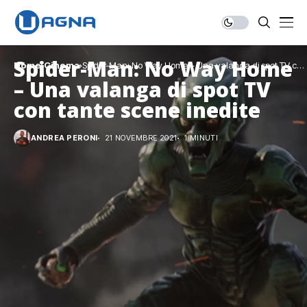
Spider-Man: No Way Home
Home
Cinema
Spider-Man: No Way Home – Una valanga di spot TV con
tante scene inedite
– Una valanga di spot TV
con tante scene inedite
ANDREA PERONI
21 NOVEMBRE 2021
1 MINUTI