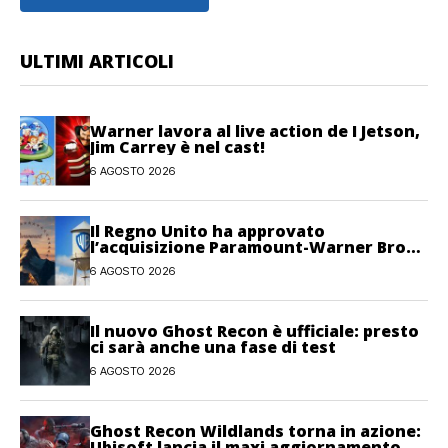
ULTIMI ARTICOLI
Warner lavora al live action de I Jetson,
Jim Carrey è nel cast!
6 AGOSTO 2026
Il Regno Unito ha approvato
l’acquisizione Paramount-Warner Bros
Discovery
6 AGOSTO 2026
Il nuovo Ghost Recon è ufficiale: presto
ci sarà anche una fase di test
6 AGOSTO 2026
Ghost Recon Wildlands torna in azione:
Ubisoft lancia il maxi aggiornamento