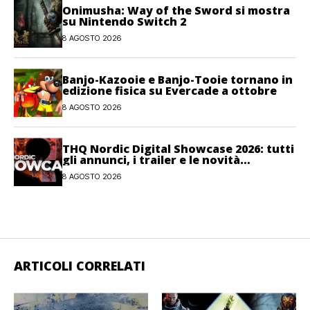
Onimusha: Way of the Sword si mostra
su Nintendo Switch 2
8 AGOSTO 2026
Banjo-Kazooie e Banjo-Tooie tornano in
edizione fisica su Evercade a ottobre
8 AGOSTO 2026
THQ Nordic Digital Showcase 2026: tutti
gli annunci, i trailer e le novità
dell’evento
8 AGOSTO 2026
ARTICOLI CORRELATI