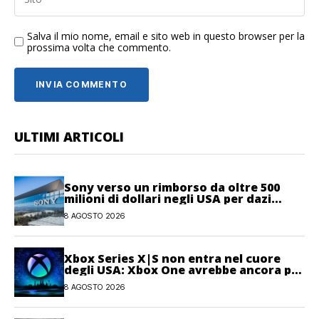
Salva il mio nome, email e sito web in questo browser per la
prossima volta che commento.
ULTIMI ARTICOLI
Sony verso un rimborso da oltre 500
milioni di dollari negli USA per dazi
illegittimi
8 AGOSTO 2026
Xbox Series X|S non entra nel cuore
degli USA: Xbox One avrebbe ancora più
giocatori attivi
8 AGOSTO 2026