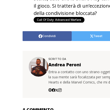
il gioco. Si tratterà di un’eccezion
della condivisione bloccata?
Call Of Duty: Advanced Warfare
Condividi
Tweet
SCRITTO DA
Andrea Peroni
Entra a contatto con uno strano oggetto
la sua mente sarà focalizzata per sem
Hearts e della Marvel Comics, che mi d
1 COMMENTO