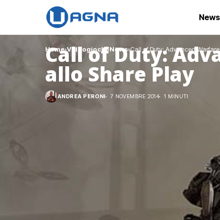
News
Call of Duty: Ad
Home
Videogiochi
News
Call of Duty: Advanced Warfare 
allo Share Play
ANDREA PERONI
7 NOVEMBRE 2014
1 MINUTI