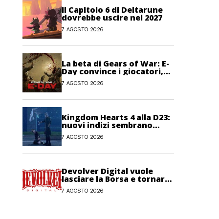
Il Capitolo 6 di Deltarune
dovrebbe uscire nel 2027
7 AGOSTO 2026
La beta di Gears of War: E-
Day convince i giocatori,
anche se non pienamente
7 AGOSTO 2026
Kingdom Hearts 4 alla D23:
nuovi indizi sembrano
confermare la presenza del
7 AGOSTO 2026
gioco
Devolver Digital vuole
lasciare la Borsa e tornare
privata
7 AGOSTO 2026