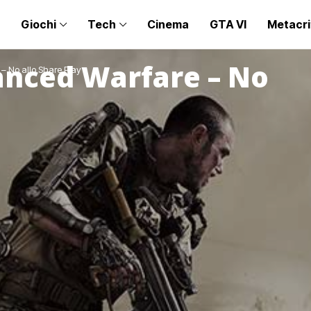
Giochi
Tech
Cinema
GTA VI
Metacri
vanced Warfare – No
– No allo Share Play