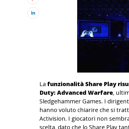
La
funzionalità Share Play risu
Duty: Advanced Warfare
, ulti
Sledgehammer Games. I dirigenti 
hanno voluto chiarire che si tra
Activision. I giocatori non sembr
scelta, dato che lo Share Play ta