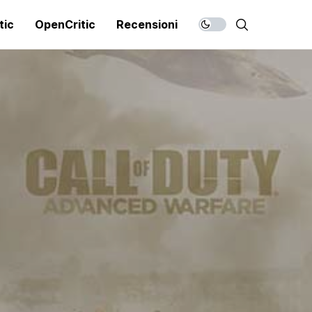
tic
OpenCritic
Recensioni