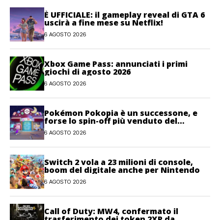
È UFFICIALE: il gameplay reveal di GTA 6
uscirà a fine mese su Netflix!
6 AGOSTO 2026
Xbox Game Pass: annunciati i primi
giochi di agosto 2026
6 AGOSTO 2026
Pokémon Pokopia è un successone, e
forse lo spin-off più venduto del
franchise
6 AGOSTO 2026
Switch 2 vola a 23 milioni di console,
boom del digitale anche per Nintendo
6 AGOSTO 2026
Call of Duty: MW4, confermato il
trasferimento dei token 2XP da