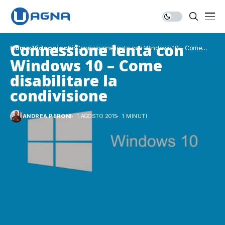
Connessione lenta con
Home
Videogiochi
Connessione lenta con Windows 10 – Come
disabilitare la condivisione
Windows 10 – Come
disabilitare la
condivisione
ANDREA PERONI
1 AGOSTO 2015
1 MINUTI