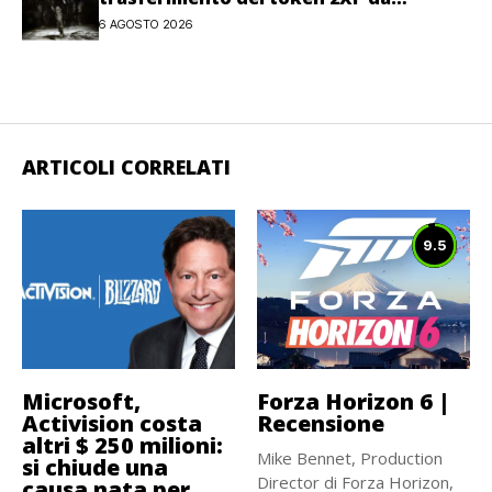
Warzone e Black Ops 7
6 AGOSTO 2026
ARTICOLI CORRELATI
9.5
Microsoft,
Forza Horizon 6 |
Activision costa
Recensione
altri $ 250 milioni:
Mike Bennet, Production
si chiude una
Director di Forza Horizon,
causa nata per