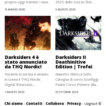
proprio oggi tramite i canali
2025 dello scorso fine
ufficiali...
settimana, è...
31 MARZO 2026
5 AGOSTO 2025
Darksiders 4 è
Darksiders II
stato annunciato
Deathinitive
da THQ Nordic!
Edition | Trofei
Durante la serata è andato
Maestro Sblocca tutto
in scena il THQ Nordic
Carogna di corvo Sconfiggi
Digital Showcase,...
Padre Corvo Polvere alla
polvere...
1 AGOSTO 2025
15 OTTOBRE 2024
Chi siamo
-
Contatti
-
Collabora
-
Privacy
- Uagna.it ©