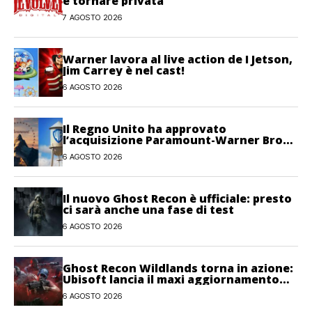
e tornare privata
7 AGOSTO 2026
Warner lavora al live action de I Jetson,
Jim Carrey è nel cast!
6 AGOSTO 2026
Il Regno Unito ha approvato
l’acquisizione Paramount-Warner Bros
Discovery
6 AGOSTO 2026
Il nuovo Ghost Recon è ufficiale: presto
ci sarà anche una fase di test
6 AGOSTO 2026
Ghost Recon Wildlands torna in azione:
Ubisoft lancia il maxi aggiornamento
gratuito Last Rites
6 AGOSTO 2026