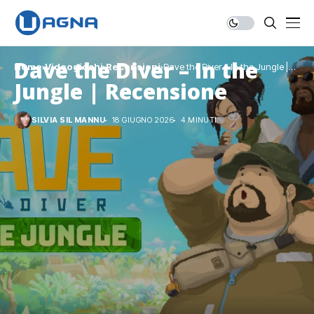
Dave the Diver – In the
Home
Videogiochi
Recensioni
Dave the Diver – In the Jungle |
Recensione
Jungle | Recensione
SILVIA SIL MANNU
18 GIUGNO 2026
4 MINUTI