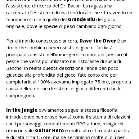
l’assistente di ricerca del Dr. Bacon. La ragazza ha
raccontato l’esistenza di una tribù locale che sta vivendo un
fenomeno simile a quello del
Grande Blu
del gioco
originale, dove le specie di pesci cambiano ogni giorno.
Per chi non lo conoscesse ancora,
Dave the Diver
è un
titolo che combina numerosi stili di gioco. L’attività
principale consiste nell’immergersi in mare per pescare il
pesce che verrà poi utilizzato nel ristorante di sushi di
Bancho. In realtà questa descrizione rende ben poco
giustizia alla profondità del gioco: fate conto che per
completarlo al 100% avevamo impiegato 75 ore, proprio a
causa dellee decine di sistemi di gioco differenti che lo
compongono.
In the Jungle
ovviamente segue la stessa filosofia,
introducendo numerose novità come il sistema di relazioni
con i personaggi, combattimenti RPG a turni, minigiochi
ritmici in stile
Guitar Hero
e molto altro. La nostra partita
è durata circa 15 ore, ma ne serviranno molte di più per