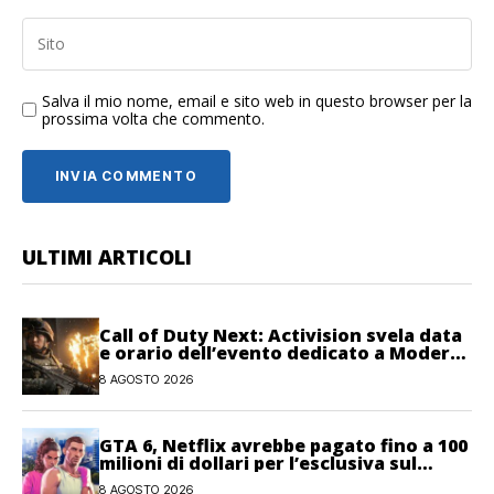
Salva il mio nome, email e sito web in questo browser per la
prossima volta che commento.
ULTIMI ARTICOLI
Call of Duty Next: Activision svela data
e orario dell’evento dedicato a Modern
Warfare 4
8 AGOSTO 2026
GTA 6, Netflix avrebbe pagato fino a 100
milioni di dollari per l’esclusiva sul
gioco
8 AGOSTO 2026