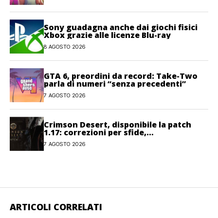
Sony guadagna anche dai giochi fisici
Xbox grazie alle licenze Blu-ray
8 AGOSTO 2026
GTA 6, preordini da record: Take-Two
parla di numeri “senza precedenti”
7 AGOSTO 2026
Crimson Desert, disponibile la patch
1.17: correzioni per sfide,
combattimento e interfaccia
7 AGOSTO 2026
ARTICOLI CORRELATI