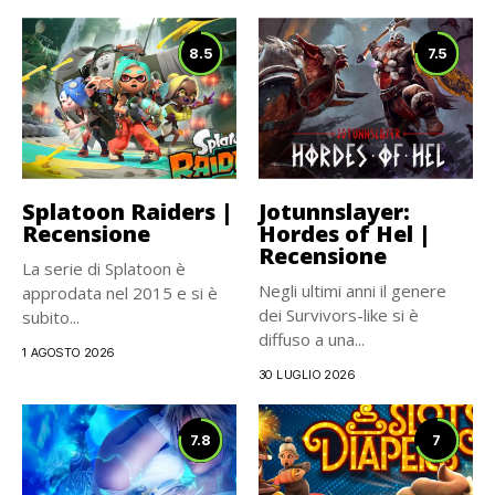
8.5
7.5
Splatoon Raiders |
Jotunnslayer:
Recensione
Hordes of Hel |
Recensione
La serie di Splatoon è
Negli ultimi anni il genere
approdata nel 2015 e si è
dei Survivors-like si è
subito...
diffuso a una...
1 AGOSTO 2026
30 LUGLIO 2026
7.8
7