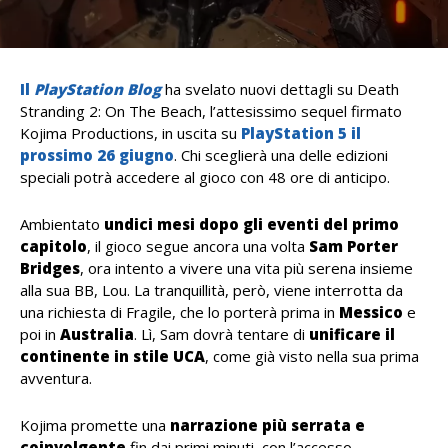
Il
PlayStation Blog
ha svelato nuovi dettagli su Death
Stranding 2: On The Beach, l’attesissimo sequel firmato
Kojima Productions, in uscita su
PlayStation 5 il
prossimo 26 giugno
. Chi sceglierà una delle edizioni
speciali potrà accedere al gioco con 48 ore di anticipo.
Ambientato
undici mesi dopo gli eventi del primo
capitolo
, il gioco segue ancora una volta
Sam Porter
Bridges
, ora intento a vivere una vita più serena insieme
alla sua BB, Lou. La tranquillità, però, viene interrotta da
una richiesta di Fragile, che lo porterà prima in
Messico
e
poi in
Australia
. Lì, Sam dovrà tentare di
unificare il
continente in stile UCA
, come già visto nella sua prima
avventura.
Kojima promette una
narrazione più serrata e
coinvolgente
fin dai primi minuti, con l’accesso