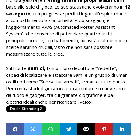
Il protagonista potrà
migliorare le proprie abilità
in
base allo stile di gioco. Le sue statistiche evolveranno in
12
categorie
, con progressi specifici legati all’esplorazione,
al combattimento o alla furtività. A ciò si aggiunge
l’Aggiornamento APAS (Automated Porter Assistant
System), che consente di potenziare quattro tratti
principali: corriere, combattimento, furtività e altruismo. Le
scelte saranno cruciali, visto che non sarà possibile
massimizzare tutte le aree.
Sul fronte
nemici,
fanno il loro debutto le “Vedette”,
capaci di localizzare e attaccare Sam, e un gruppo di umani
ostili noti come “Survivalisti armati”, armati di tutto punto.
Per contrastarli, il giocatore potrà contare su nuove armi
da fuoco e gadget, tra cui granate olografiche e pali
elettrici ideali anche per ricaricare i veicoli.
Death Stranding 2