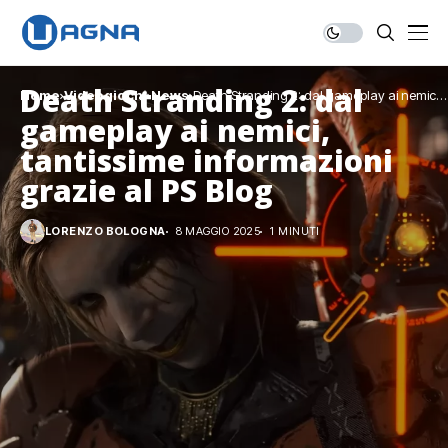
Death Stranding 2: dal
Home
Videogiochi
News
Death Stranding 2: dal gameplay ai nemici,
tantissime informazioni grazie al PS Blog
gameplay ai nemici,
tantissime informazioni
grazie al PS Blog
LORENZO BOLOGNA
8 MAGGIO 2025
1 MINUTI