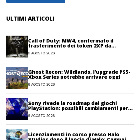
ULTIMI ARTICOLI
Call of Duty: MW4, confermato il
trasferimento dei token 2XP da
Warzone e Black Ops 7
6 AGOSTO 2026
Ghost Recon: Wildlands, l’upgrade PS5-
Xbox Series potrebbe arrivare oggi
6 AGOSTO 2026
Sony rivede la roadmap dei giochi
PlayStation: possibili cambiamenti per
l’anno fiscale 2026
6 AGOSTO 2026
Licenziamenti in corso presso Halo
Studios dopo il lancio di Halo: Campaign