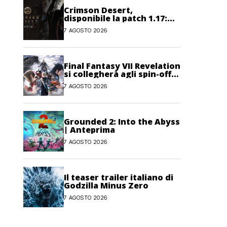
Crimson Desert,
disponibile la patch 1.17:
correzioni per sfide,
7 AGOSTO 2026
combattimento e
interfaccia
Final Fantasy VII Revelation
si collegherà agli spin-off
di FF7: Hamaguchi non si
7 AGOSTO 2026
pone limiti
Grounded 2: Into the Abyss
| Anteprima
7 AGOSTO 2026
Il teaser trailer italiano di
Godzilla Minus Zero
7 AGOSTO 2026