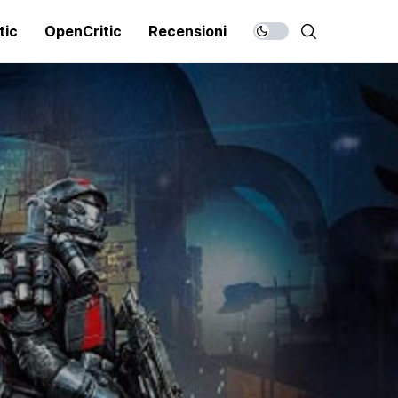
tic
OpenCritic
Recensioni