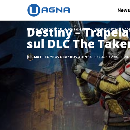
News
Destiny – Trapelat
Home
Videogiochi
News
Destiny – Trapelati dettagli e c
sul DLC The Take
MATTEO "BOVO88" BOVOLENTA
9 GIUGNO 2015
1 MIN