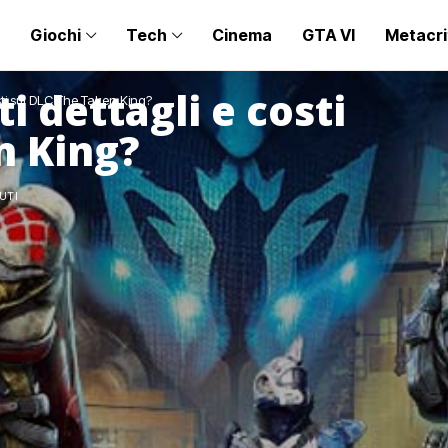
Giochi
Tech
Cinema
GTA VI
Metacri
i dettagli e costi
osti sul DLC The Taken King?
n King?
UTI