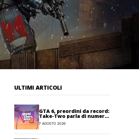
ULTIMI ARTICOLI
GTA 6, preordini da record:
Take-Two parla di numeri
“senza precedenti”
7 AGOSTO 2026