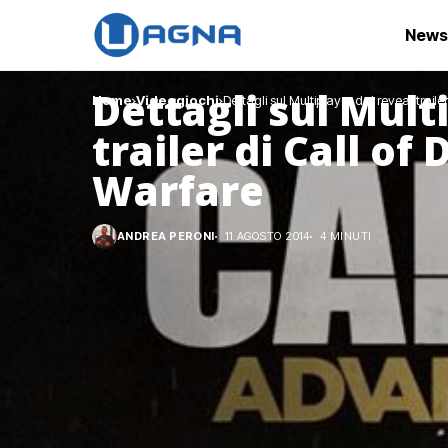
News
Dettagli sul Mult
Home
Videogiochi
Dettagli sul Multiplayer dal reveal trai
trailer di Call o
Warfare
ANDREA PERONI
11 AGOSTO 2014
4 MINUTI