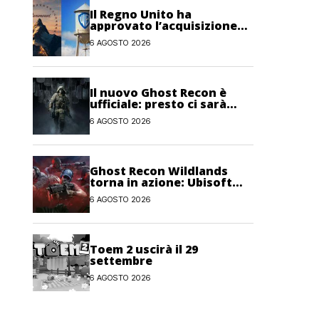
Il Regno Unito ha
approvato l’acquisizione
Paramount-Warner Bros
6 AGOSTO 2026
Discovery
Il nuovo Ghost Recon è
ufficiale: presto ci sarà
anche una fase di test
6 AGOSTO 2026
Ghost Recon Wildlands
torna in azione: Ubisoft
lancia il maxi
6 AGOSTO 2026
aggiornamento gratuito
Last Rites
Toem 2 uscirà il 29
settembre
6 AGOSTO 2026