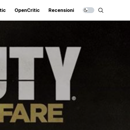
tic
OpenCritic
Recensioni