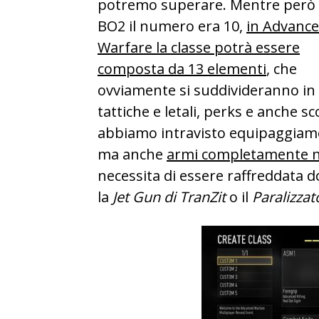
potremo superare. Mentre però 
BO2 il numero era 10,
in Advanc
Warfare la classe potrà essere
composta da 13 elementi
, che
ovviamente si suddivideranno in
tattiche e letali, perks e anche s
abbiamo intravisto equipaggiament
ma anche
armi completamente n
necessita di essere raffreddata 
la
Jet Gun di TranZit
o il
Paralizzat