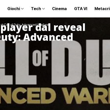
Giochi
Tech
Cinema
GTA VI
Metacri
iplayer dal reveal
ler di Call of Duty: Advanced Warfare
f Duty: Advanced