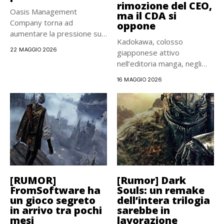
rimozione del CEO,
Oasis Management
ma il CDA si
Company torna ad
oppone
aumentare la pressione su
Kadokawa, colosso
Kadokawa, il gruppo...
22 MAGGIO 2026
giapponese attivo
nell’editoria manga, negli
anime e nei videogiochi
16 MAGGIO 2026
(proprietaria...
[RUMOR]
[Rumor] Dark
FromSoftware ha
Souls: un remake
un gioco segreto
dell’intera trilogia
in arrivo tra pochi
sarebbe in
mesi
lavorazione