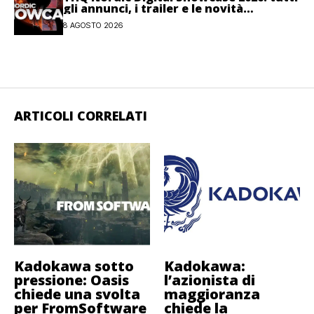
gli annunci, i trailer e le novità
dell’evento
8 AGOSTO 2026
ARTICOLI CORRELATI
Kadokawa sotto
Kadokawa:
pressione: Oasis
l’azionista di
chiede una svolta
maggioranza
per FromSoftware
chiede la