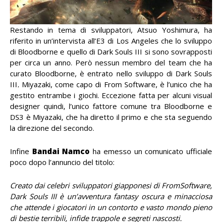
Restando in tema di sviluppatori, Atsuo Yoshimura, ha
riferito in un’intervista all’E3 di Los Angeles che lo sviluppo
di Bloodborne e quello di Dark Souls III si sono sovrapposti
per circa un anno. Però nessun membro del team che ha
curato Bloodborne, è entrato nello sviluppo di Dark Souls
III
.
Miyazaki, come capo di From Software, è l’unico che ha
gestito entrambe i giochi. Eccezione fatta per alcuni visual
designer quindi, l’unico fattore comune tra Bloodborne e
DS3 è Miyazaki, che ha diretto il primo e che sta seguendo
la direzione del secondo.
Infine
Bandai Namco
ha emesso un comunicato ufficiale
poco dopo l’annuncio del titolo:
Creato dai celebri sviluppatori giapponesi di FromSoftware,
Dark Souls III è un’avventura fantasy oscura e minacciosa
che attende i giocatori in un contorto e vasto mondo pieno
di bestie terribili, infide trappole e segreti nascosti.