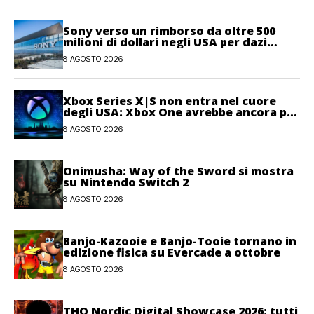
Sony verso un rimborso da oltre 500
milioni di dollari negli USA per dazi
illegittimi
8 AGOSTO 2026
Xbox Series X|S non entra nel cuore
degli USA: Xbox One avrebbe ancora più
giocatori attivi
8 AGOSTO 2026
Onimusha: Way of the Sword si mostra
su Nintendo Switch 2
8 AGOSTO 2026
Banjo-Kazooie e Banjo-Tooie tornano in
edizione fisica su Evercade a ottobre
8 AGOSTO 2026
THQ Nordic Digital Showcase 2026: tutti