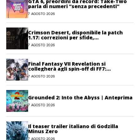
GTA 6, preordini da record: Take-Two
parla di numeri “senza precedenti”
7 AGOSTO 2026
Crimson Desert, disponibile la patch
1.17: correzioni per sfide,
combattimento e interfaccia
7 AGOSTO 2026
Final Fantasy VII Revelation si
collegherà agli spin-off di FF7:
Hamaguchi non si pone limiti
7 AGOSTO 2026
Grounded 2: Into the Abyss | Anteprima
7 AGOSTO 2026
Il teaser trailer italiano di Godzilla
Minus Zero
7 AGOSTO 2026