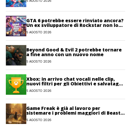
5 AGOSTO 2026
GTA 6 potrebbe essere rinviato ancora?
Un ex sviluppatore di Rockstar non lo
esclude
5 AGOSTO 2026
Beyond Good & Evil 2 potrebbe tornare
a fine anno con un nuovo nome
5 AGOSTO 2026
Xbox: in arrivo chat vocali nelle clip,
nuovi filtri per gli Obiettivi e salvataggi
cloud recuperabili
5 AGOSTO 2026
Game Freak è già al lavoro per
sistemare i problemi maggiori di Beast
of Reincarnation
5 AGOSTO 2026