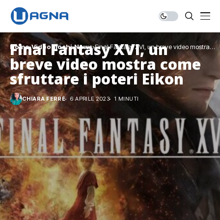
Final Fantasy XVI, un
Home
Videogiochi
News
Final Fantasy XVI, un breve video mostra
come sfruttare i poteri Eikon
breve video mostra come
sfruttare i poteri Eikon
CHIARA FERRÈ
6 APRILE 2023
1 MINUTI