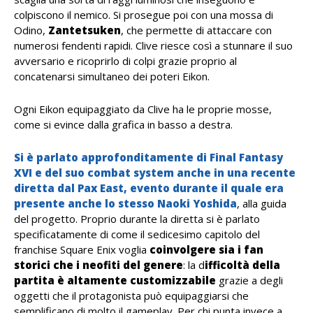
colpiscono il nemico. Si prosegue poi con una mossa di
Odino,
Zantetsuken
, che permette di attaccare con
numerosi fendenti rapidi. Clive riesce così a stunnare il suo
avversario e ricoprirlo di colpi grazie proprio al
concatenarsi simultaneo dei poteri Eikon.
Ogni Eikon equipaggiato da Clive ha le proprie mosse,
come si evince dalla grafica in basso a destra.
Si è parlato approfonditamente di Final Fantasy
XVI e del suo combat system anche in una recente
diretta dal Pax East, evento durante il quale era
presente anche lo stesso Naoki Yoshida
, alla guida
del progetto. Proprio durante la diretta si è parlato
specificatamente di come il sedicesimo capitolo del
franchise Square Enix voglia
coinvolgere sia i fan
storici che i neofiti del genere
: la d
ifficoltà della
partita è altamente customizzabile
grazie a degli
oggetti che il protagonista può equipaggiarsi che
semplificano di molto il gameplay. Per chi punta invece a