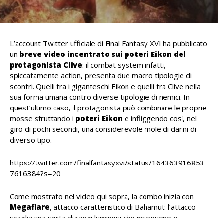
L’account Twitter ufficiale di Final Fantasy XVI ha pubblicato
un
breve video incentrato sui poteri Eikon del
protagonista Clive
: il combat system infatti,
spiccatamente action, presenta due macro tipologie di
scontri. Quelli tra i giganteschi Eikon e quelli tra Clive nella
sua forma umana contro diverse tipologie di nemici. In
quest’ultimo caso, il protagonista può combinare le proprie
mosse sfruttando i
poteri Eikon
e infliggendo così, nel
giro di pochi secondi, una considerevole mole di danni di
diverso tipo.
https://twitter.com/finalfantasyxvi/status/164363916853
7616384?s=20
Come mostrato nel video qui sopra, la combo inizia con
Megaflare
, attacco caratteristico di Bahamut: l’attacco
scaglia una sorta di raggi luminosi che inseguono e