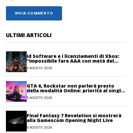
ULTIMI ARTICOLI
id Software e i licenziamenti di Xbox:
“Impossibile fare AAA con metà del
personale”
9 AGOSTO 2026
GTA 6, Rockstar non parlerà presto
della modalità Online: priorità al single-
player
9 AGOSTO 2026
Final Fantasy 7 Revelation si mostrerà
alla Gamescom Opening Night Live
9 AGOSTO 2026