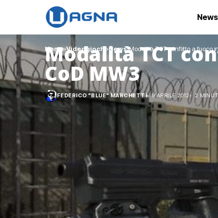
News
Modalità TCT conf
Home
Videogiochi
News
Modalità TCT conflitto a fuoco
CoD MW3
FEDERICO "BLUE" MARCHETTI
9 APRILE 2012
2 MINUT