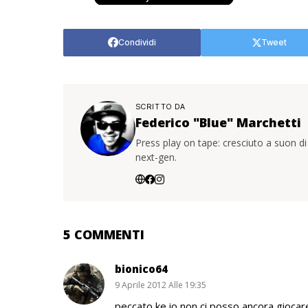
Condividi
Tweet
SCRITTO DA
Federico "Blue" Marchetti
Press play on tape: cresciuto a suon di
next-gen.
5 COMMENTI
bionico64
9 Aprile 2012 Alle 19:35
peccato ke io non ci posso ancora giocar