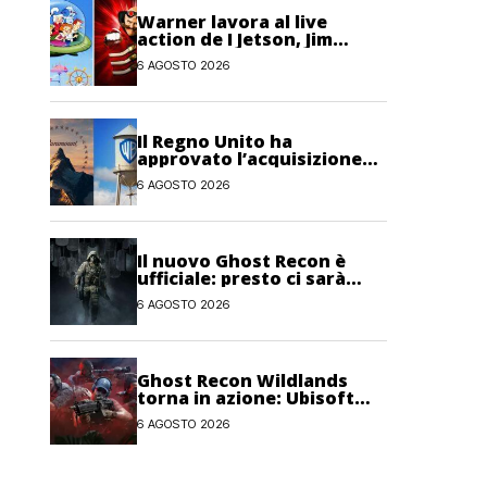
Warner lavora al live
action de I Jetson, Jim
Carrey è nel cast!
6 AGOSTO 2026
Il Regno Unito ha
approvato l’acquisizione
Paramount-Warner Bros
6 AGOSTO 2026
Discovery
Il nuovo Ghost Recon è
ufficiale: presto ci sarà
anche una fase di test
6 AGOSTO 2026
Ghost Recon Wildlands
torna in azione: Ubisoft
lancia il maxi
6 AGOSTO 2026
aggiornamento gratuito
Last Rites