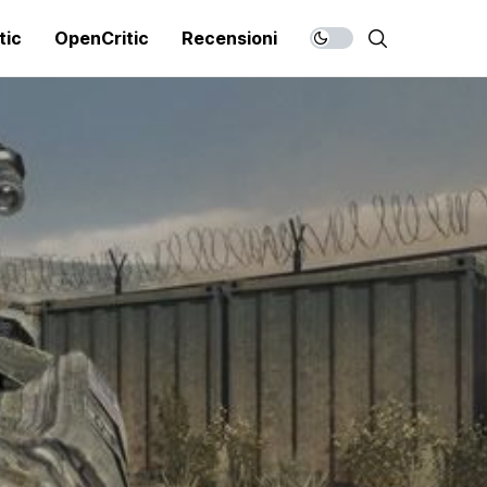
tic
OpenCritic
Recensioni