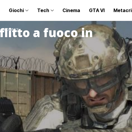
Giochi
Tech
Cinema
GTA VI
Metacri
litto a fuoco in
 in CoD MW3
I