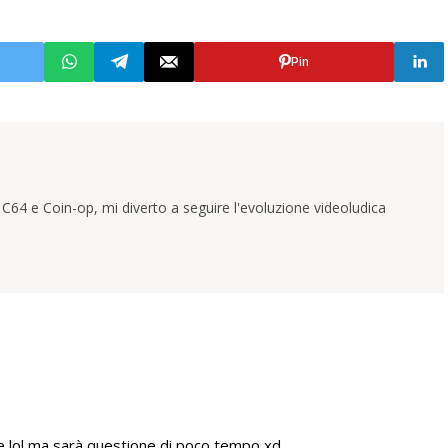
Pin
 C64 e Coin-op, mi diverto a seguire l'evoluzione videoludica
e lol ma sarà questione di poco tempo xd