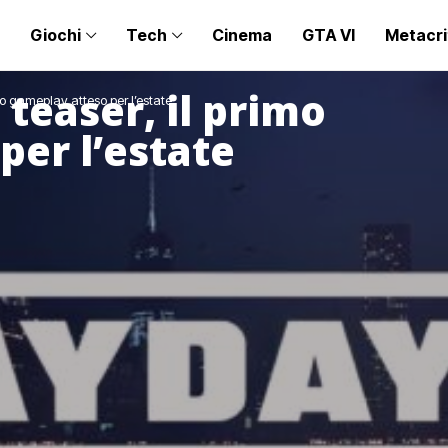
Giochi
Tech
Cinema
GTA VI
Metacri
teaser, il primo
mo gameplay atteso per l’estate
per l’estate