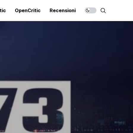
tic
OpenCritic
Recensioni