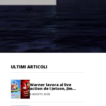
ULTIMI ARTICOLI
Warner lavora al live
action de I Jetson, Jim
Carrey è nel cast!
6 AGOSTO 2026