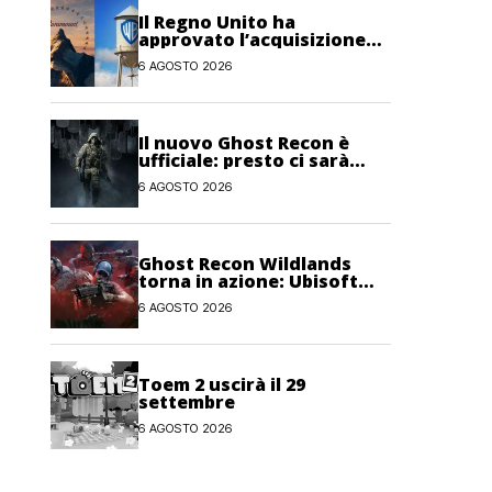
Il Regno Unito ha
approvato l’acquisizione
Paramount-Warner Bros
6 AGOSTO 2026
Discovery
Il nuovo Ghost Recon è
ufficiale: presto ci sarà
anche una fase di test
6 AGOSTO 2026
Ghost Recon Wildlands
torna in azione: Ubisoft
lancia il maxi
6 AGOSTO 2026
aggiornamento gratuito
Last Rites
Toem 2 uscirà il 29
settembre
6 AGOSTO 2026