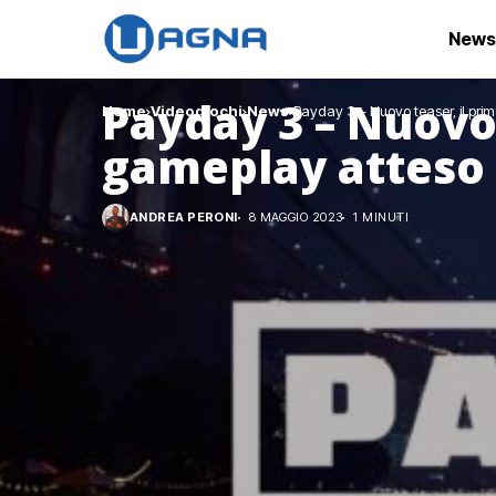
News
Payday 3 – Nuovo 
Home
Videogiochi
News
Payday 3 – Nuovo teaser, il pri
gameplay atteso 
ANDREA PERONI
8 MAGGIO 2023
1 MINUTI