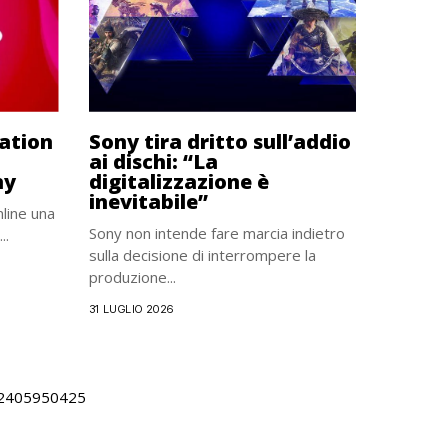
tation
Sony tira dritto sull’addio
ai dischi: “La
ny
digitalizzazione è
inevitabile”
nline una
Sony non intende fare marcia indietro
..
sulla decisione di interrompere la
produzione...
31 LUGLIO 2026
 02405950425