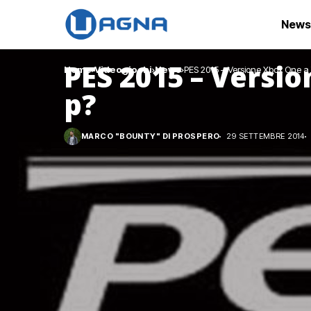
News
PES 2015 – Versi
Home
Videogiochi
News
PES 2015 – Versione Xbox One a
p?
MARCO "BOUNTY" DI PROSPERO
29 SETTEMBRE 2014