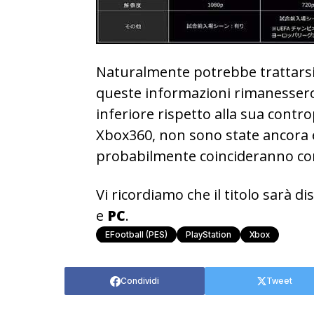
Naturalmente potrebbe trattarsi d
queste informazioni rimanessero
inferiore rispetto alla sua contr
Xbox360, non sono state ancora 
probabilmente coincideranno con
Vi ricordiamo che il titolo sarà d
e
PC
.
EFootball (PES)
PlayStation
Xbox
Condividi
Tweet