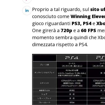
Proprio a tal riguardo, sul
sito uf
conosciuto come
Winning Eleve
gioco riguardanti
PS3, PS4
e
Xbo
One girerà a
720p
e a
60 FPS
men
momento sembra quindi che Xbox
dimezzata rispetto a PS4.