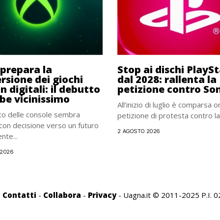
prepara la
Stop ai dischi PlayS
rsione dei giochi
dal 2028: rallenta la
 in digitali: il debutto
petizione contro So
be vicinissimo
All’inizio di luglio è comparsa o
to delle console sembra
petizione di protesta contro la.
 con decisione verso un futuro
2 AGOSTO 2026
nte...
 2026
-
Contatti
-
Collabora
-
Privacy
- Uagna.it © 2011-2025 P.I.