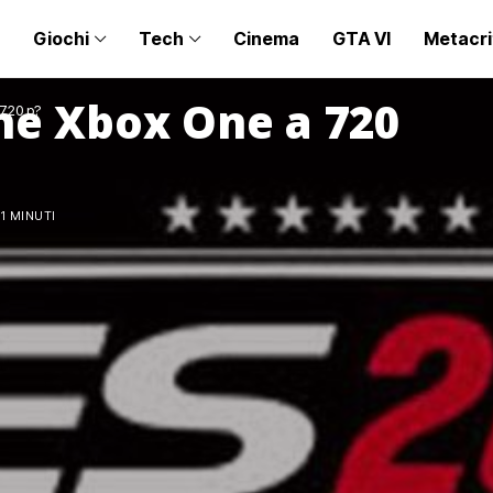
Giochi
Tech
Cinema
GTA VI
Metacri
one Xbox One a 720
 720 p?
1 MINUTI