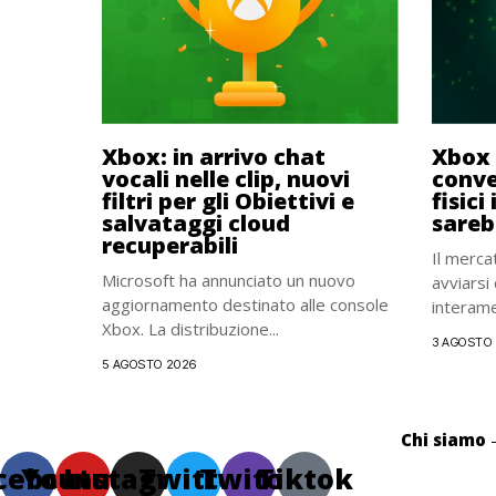
Xbox: in arrivo chat
Xbox 
vocali nelle clip, nuovi
conve
filtri per gli Obiettivi e
fisici
salvataggi cloud
sareb
recuperabili
Il merca
Microsoft ha annunciato un nuovo
avviarsi
aggiornamento destinato alle console
interame
Xbox. La distribuzione...
3 AGOSTO
5 AGOSTO 2026
Chi siamo
cebook
Youtube
Instagram
Twitter
Twitch
Tiktok