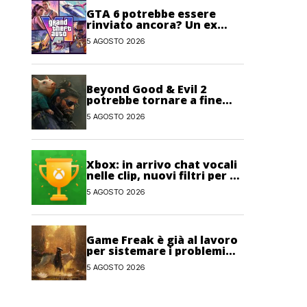
GTA 6 potrebbe essere
rinviato ancora? Un ex
sviluppatore di Rockstar
5 AGOSTO 2026
non lo esclude
Beyond Good & Evil 2
potrebbe tornare a fine
anno con un nuovo nome
5 AGOSTO 2026
Xbox: in arrivo chat vocali
nelle clip, nuovi filtri per gli
Obiettivi e salvataggi
5 AGOSTO 2026
cloud recuperabili
Game Freak è già al lavoro
per sistemare i problemi
maggiori di Beast of
5 AGOSTO 2026
Reincarnation