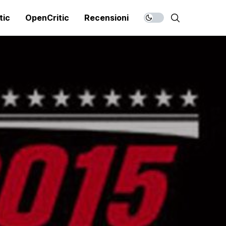
tic
OpenCritic
Recensioni