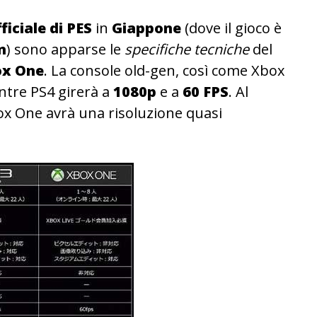
ficiale di PES
in
Giappone
(dove il gioco è
n
) sono apparse le
specifiche tecniche
del
x One
. La console old-gen, così come Xbox
tre PS4 girerà a
1080p
e a
60 FPS
. Al
 One avrà una risoluzione quasi