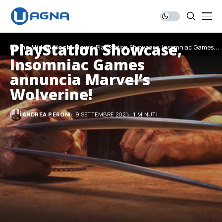
PlayStation Showcase,
Home
Videogiochi
News
PlayStation Showcase, Insomniac Games
annuncia Marvel’s Wolverine!
Insomniac Games
annuncia Marvel’s
Wolverine!
ANDREA PERONI
9 SETTEMBRE 2021
1 MINUTI