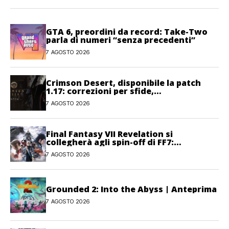
GTA 6, preordini da record: Take-Two
parla di numeri “senza precedenti”
7 AGOSTO 2026
Crimson Desert, disponibile la patch
1.17: correzioni per sfide,
combattimento e interfaccia
7 AGOSTO 2026
Final Fantasy VII Revelation si
collegherà agli spin-off di FF7:
Hamaguchi non si pone limiti
7 AGOSTO 2026
Grounded 2: Into the Abyss | Anteprima
7 AGOSTO 2026