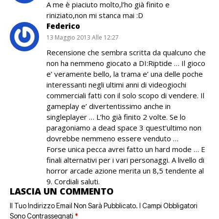
A me è piaciuto molto,l’ho già finito e
riniziato,non mi stanca mai :D
Federico
13 Maggio 2013 Alle 12:27
Recensione che sembra scritta da qualcuno che
non ha nemmeno giocato a DI:Riptide … Il gioco
e’ veramente bello, la trama e’ una delle poche
interessanti negli ultimi anni di videogiochi
commerciali fatti con il solo scopo di vendere. Il
gameplay e’ divertentissimo anche in
singleplayer … L’ho già finito 2 volte. Se lo
paragoniamo a dead space 3 quest’ultimo non
dovrebbe nemmeno essere venduto …
Forse unica pecca avrei fatto un hard mode … E
finali alternativi per i vari personaggi. A livello di
horror arcade azione merita un 8,5 tendente al
9. Cordiali saluti.
LASCIA UN COMMENTO
Il Tuo Indirizzo Email Non Sarà Pubblicato.
I Campi Obbligatori
Sono Contrassegnati
*