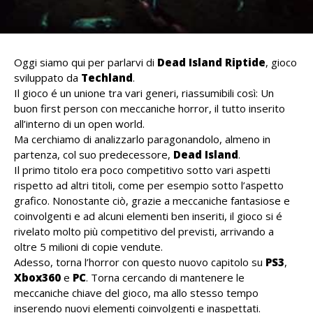
Oggi siamo qui per parlarvi di
Dead Island Riptide
, gioco
sviluppato da
Techland
.
Il gioco é un unione tra vari generi, riassumibili così: Un
buon first person con meccaniche horror, il tutto inserito
all’interno di un open world.
Ma cerchiamo di analizzarlo paragonandolo, almeno in
partenza, col suo predecessore,
Dead Island
.
Il primo titolo era poco competitivo sotto vari aspetti
rispetto ad altri titoli, come per esempio sotto l’aspetto
grafico. Nonostante ciò, grazie a meccaniche fantasiose e
coinvolgenti e ad alcuni elementi ben inseriti, il gioco si é
rivelato molto più competitivo del previsti, arrivando a
oltre 5 milioni di copie vendute.
Adesso, torna l’horror con questo nuovo capitolo su
PS3
,
Xbox360
e
PC
. Torna cercando di mantenere le
meccaniche chiave del gioco, ma allo stesso tempo
inserendo nuovi elementi coinvolgenti e inaspettati.