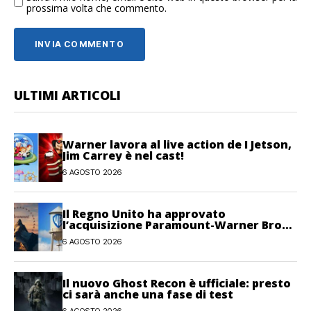
prossima volta che commento.
ULTIMI ARTICOLI
Warner lavora al live action de I Jetson,
Jim Carrey è nel cast!
6 AGOSTO 2026
Il Regno Unito ha approvato
l’acquisizione Paramount-Warner Bros
Discovery
6 AGOSTO 2026
Il nuovo Ghost Recon è ufficiale: presto
ci sarà anche una fase di test
6 AGOSTO 2026