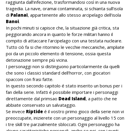
raggiunta dall’infezione, trasformandosi così in una nuova
tragedia. La nave, oramai contaminata, si schianta sull’isola
di
Palanai
, appartenente allo stesso arcipelago dell’isola
Banoi
.
In pochi minuti si capisce che, la situazione già critica, sta
peggiorando ancora in quanto le forze militari hanno il
compito di attaccare l’arcipelago con una testata nucleare.
Tutto ciò fa si che ritornino le vecchie meccaniche, ampliate
poi da un piccolo elemento di tensione, ossia questa
detonazione sempre più vicina.
I personaggi non si distinguono particolarmente da quelli
che sono i classici standard dell’horror, con giocatori
spacconi con frasi fatte.
In questo secondo capitolo é stato inserito un bonus per i
fan della serie. Infatti é possibile importare i personaggi
direttamente dal primsao
Dead Island
, a patto che ne
abbiate conservato un salvataggio.
Se invece
Riptide
é il vostro primo gioco della serie non vi
preoccupate, inizierete con un personaggio al livello 15 con
i tre skill tre parzialmente sbloccati. Ogni personaggio ha
alcune caratteristiche personali, anche se poi, con i punti