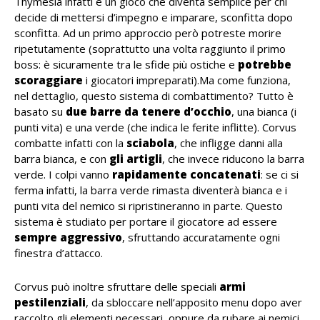
Thymesia infatti è un gioco che diventa semplice per chi
decide di mettersi d’impegno e imparare, sconfitta dopo
sconfitta. Ad un primo approccio però potreste morire
ripetutamente (soprattutto una volta raggiunto il primo
boss: è sicuramente tra le sfide più ostiche e
potrebbe
scoraggiare
i giocatori impreparati).Ma come funziona,
nel dettaglio, questo sistema di combattimento? Tutto è
basato su
due barre da tenere d’occhio
, una bianca (i
punti vita) e una verde (che indica le ferite inflitte). Corvus
combatte infatti con la
sciabola
, che infligge danni alla
barra bianca, e con
gli artigli
, che invece riducono la barra
verde. I colpi vanno
rapidamente concatenati
: se ci si
ferma infatti, la barra verde rimasta diventerà bianca e i
punti vita del nemico si ripristineranno in parte. Questo
sistema è studiato per portare il giocatore ad essere
sempre aggressivo
, sfruttando accuratamente ogni
finestra d’attacco.
Corvus può inoltre sfruttare delle speciali
armi
pestilenziali
, da sbloccare nell’apposito menu dopo aver
raccolto gli elementi necessari, oppure da rubare ai nemici