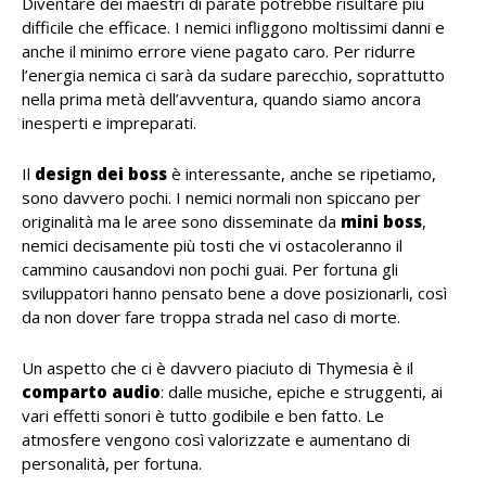
Diventare dei maestri di parate potrebbe risultare più
difficile che efficace. I nemici infliggono moltissimi danni e
anche il minimo errore viene pagato caro. Per ridurre
l’energia nemica ci sarà da sudare parecchio, soprattutto
nella prima metà dell’avventura, quando siamo ancora
inesperti e impreparati.
Il
design dei boss
è interessante, anche se ripetiamo,
sono davvero pochi. I nemici normali non spiccano per
originalità ma le aree sono disseminate da
mini boss
,
nemici decisamente più tosti che vi ostacoleranno il
cammino causandovi non pochi guai. Per fortuna gli
sviluppatori hanno pensato bene a dove posizionarli, così
da non dover fare troppa strada nel caso di morte.
Un aspetto che ci è davvero piaciuto di Thymesia è il
comparto audio
: dalle musiche, epiche e struggenti, ai
vari effetti sonori è tutto godibile e ben fatto. Le
atmosfere vengono così valorizzate e aumentano di
personalità, per fortuna.