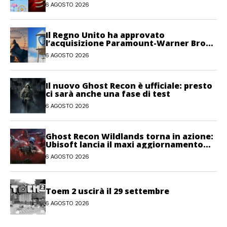
6 AGOSTO 2026
Il Regno Unito ha approvato
l’acquisizione Paramount-Warner Bros
Discovery
6 AGOSTO 2026
Il nuovo Ghost Recon è ufficiale: presto
ci sarà anche una fase di test
6 AGOSTO 2026
Ghost Recon Wildlands torna in azione:
Ubisoft lancia il maxi aggiornamento
gratuito Last Rites
6 AGOSTO 2026
Toem 2 uscirà il 29 settembre
6 AGOSTO 2026