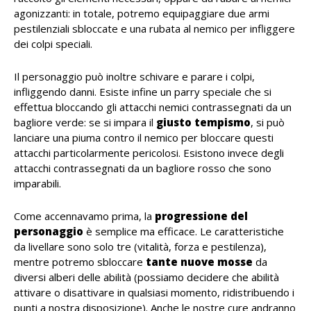
agonizzanti: in totale, potremo equipaggiare due armi
pestilenziali sbloccate e una rubata al nemico per infliggere
dei colpi speciali.
Il personaggio può inoltre schivare e parare i colpi,
infliggendo danni. Esiste infine un parry speciale che si
effettua bloccando gli attacchi nemici contrassegnati da un
bagliore verde: se si impara il
giusto tempismo
, si può
lanciare una piuma contro il nemico per bloccare questi
attacchi particolarmente pericolosi. Esistono invece degli
attacchi contrassegnati da un bagliore rosso che sono
imparabili.
Come accennavamo prima, la
progressione del
personaggio
è semplice ma efficace. Le caratteristiche
da livellare sono solo tre (vitalità, forza e pestilenza),
mentre potremo sbloccare
tante nuove mosse
da
diversi alberi delle abilità (possiamo decidere che abilità
attivare o disattivare in qualsiasi momento, ridistribuendo i
punti a nostra disposizione). Anche le nostre cure andranno