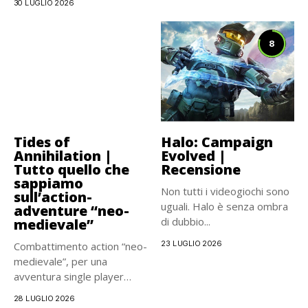
30 LUGLIO 2026
8
Tides of
Halo: Campaign
Annihilation |
Evolved |
Tutto quello che
Recensione
sappiamo
Non tutti i videogiochi sono
sull’action-
uguali. Halo è senza ombra
adventure “neo-
di dubbio...
medievale”
23 LUGLIO 2026
Combattimento action “neo-
medievale”, per una
avventura single player
carismatica e
28 LUGLIO 2026
cinematografica, che...