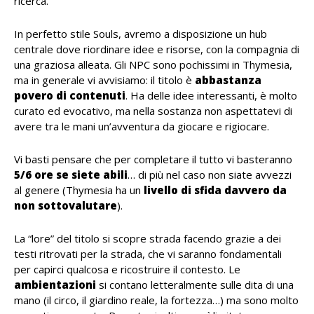
ricerca.
In perfetto stile Souls, avremo a disposizione un hub
centrale dove riordinare idee e risorse, con la compagnia di
una graziosa alleata. Gli NPC sono pochissimi in Thymesia,
ma in generale vi avvisiamo: il titolo è
abbastanza
povero di contenuti
. Ha delle idee interessanti, è molto
curato ed evocativo, ma nella sostanza non aspettatevi di
avere tra le mani un’avventura da giocare e rigiocare.
Vi basti pensare che per completare il tutto vi basteranno
5/6 ore se siete abili
… di più nel caso non siate avvezzi
al genere (Thymesia ha un
livello di sfida davvero da
non sottovalutare
).
La “lore” del titolo si scopre strada facendo grazie a dei
testi ritrovati per la strada, che vi saranno fondamentali
per capirci qualcosa e ricostruire il contesto. Le
ambientazioni
si contano letteralmente sulle dita di una
mano (il circo, il giardino reale, la fortezza…) ma sono molto