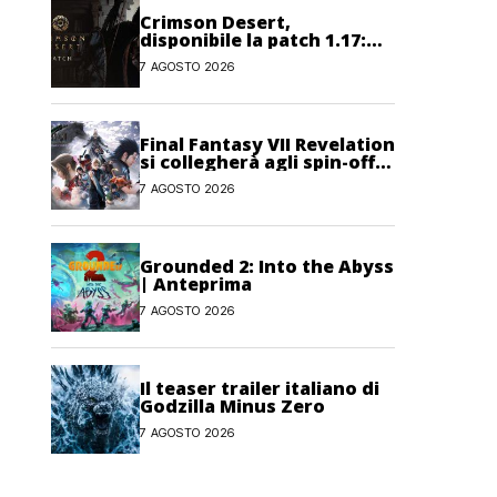
Crimson Desert,
disponibile la patch 1.17:
correzioni per sfide,
7 AGOSTO 2026
combattimento e
interfaccia
Final Fantasy VII Revelation
si collegherà agli spin-off
di FF7: Hamaguchi non si
7 AGOSTO 2026
pone limiti
Grounded 2: Into the Abyss
| Anteprima
7 AGOSTO 2026
Il teaser trailer italiano di
Godzilla Minus Zero
7 AGOSTO 2026