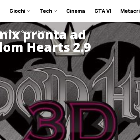
Giochi
Tech
Cinema
GTA VI
Metacri
nix pronta ad
 annunciare Kingdom Hearts 2.9
dom Hearts 2.9