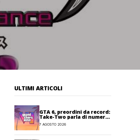
ULTIMI ARTICOLI
GTA 6, preordini da record:
Take-Two parla di numeri
“senza precedenti”
7 AGOSTO 2026