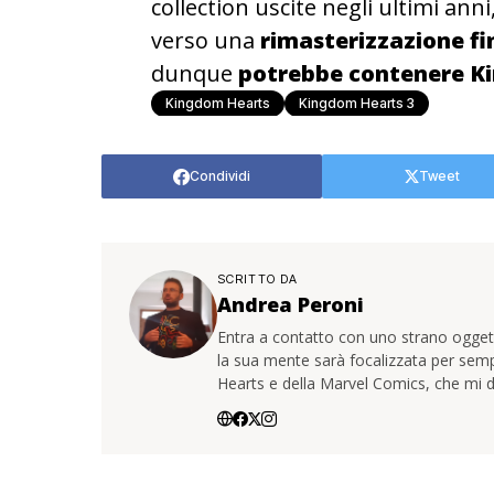
collection uscite negli ultimi anni
verso una
rimasterizzazione fi
dunque
potrebbe contenere K
Kingdom Hearts
Kingdom Hearts 3
Condividi
Tweet
SCRITTO DA
Andrea Peroni
Entra a contatto con uno strano oggetto
la sua mente sarà focalizzata per sem
Hearts e della Marvel Comics, che mi d