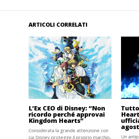
ARTICOLI CORRELATI
L’Ex CEO di Disney: “Non
Tutto
ricordo perché approvai
Heart
Kingdom Hearts”
uffici
agos
Considerata la grande attenzione con
Un antip
cui Disney protegge il proprio marchio,