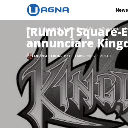
News
[Rumor] Square-E
Home
Videogiochi
News
[Rumor] Square-Enix pronta ad
annunciare King
ANDREA PERONI
8 SETTEMBRE 2015
1 MINUTI