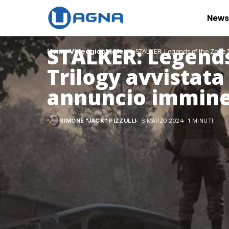
News
STALKER: Legends
Home
Videogiochi
News
STALKER: Legends of the Zone T
Trilogy avvistata
annuncio immin
SIMONE "JACK" PIZZULLI
6 MARZO 2024
1 MINUTI