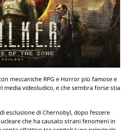
S con meccaniche RPG e Horror più famose e
nel media videoludico, e che sembra forse stia
di esclusione di Chernobyl, dopo l’essere
ucleare che ha causato strani fenomeni in
conta all’attivo tre capitoli (uno principale