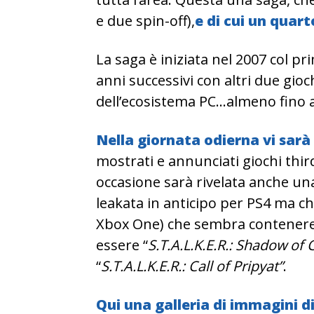
e due spin-off),
e di cui un quart
La saga è iniziata nel 2007 col p
anni successivi con altri due giochi
dell’ecosistema PC…almeno fino a
Nella giornata odierna vi sarà
mostrati e annunciati giochi thi
occasione sarà rivelata anche un
leakata in anticipo per PS4 ma 
Xbox One) che sembra contenere i 
essere “
S.T.A.L.K.E.R.: Shadow of
“
S.T.A.L.K.E.R.: Call of Pripyat”
.
Qui una galleria di immagini di