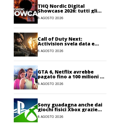
THQ Nordic Digital
Showcase 2026: tutti gli
annunci, i trailer e le
8 AGOSTO 2026
novità dell’evento
Call of Duty Next:
Activision svela data e
orario dell’evento
8 AGOSTO 2026
dedicato a Modern
Warfare 4
GTA 6, Netflix avrebbe
pagato fino a 100 milioni di
dollari per l’esclusiva sul
8 AGOSTO 2026
gioco
Sony guadagna anche dai
giochi fisici Xbox grazie
alle licenze Blu-ray
8 AGOSTO 2026