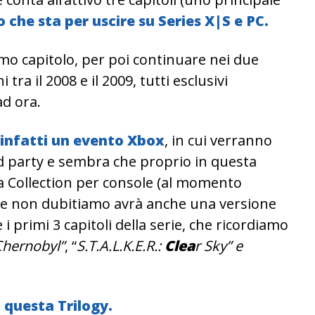
o che sta per uscire su Series X|S e PC.
rimo capitolo, per poi continuare nei due
 tra il 2008 e il 2009, tutti esclusivi
d ora.
 infatti un evento Xbox
, in cui verranno
rd party e sembra che proprio in questa
a Collection per console (al momento
che non dubitiamo avrà anche una versione
primi 3 capitoli della serie, che ricordiamo
 Chernobyl”
, “
S.T.A.L.K.E.R.:
Clea
r Sky” e
 questa Trilogy.