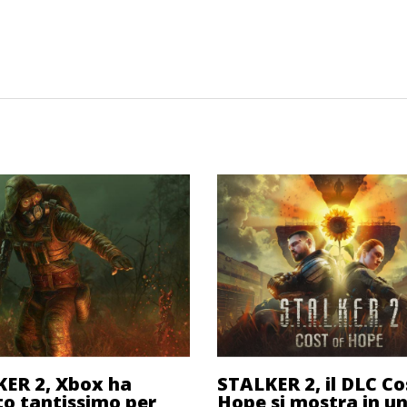
ER 2, Xbox ha
STALKER 2, il DLC Co
o tantissimo per
Hope si mostra in u