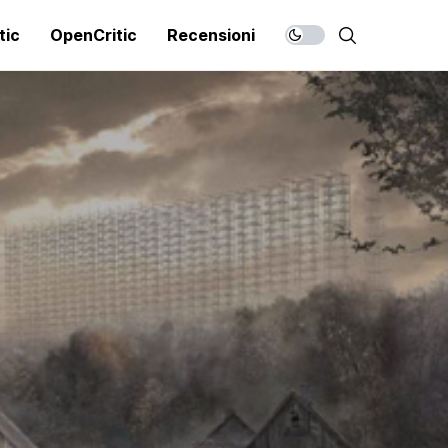
tic
OpenCritic
Recensioni