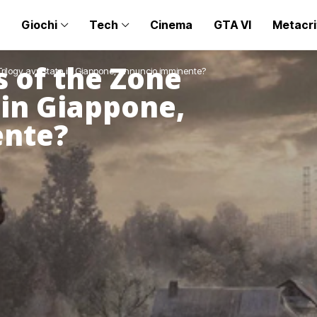
Giochi
Tech
Cinema
GTA VI
Metacri
 of the Zone
rilogy avvistata in Giappone, annuncio imminente?
 in Giappone,
ente?