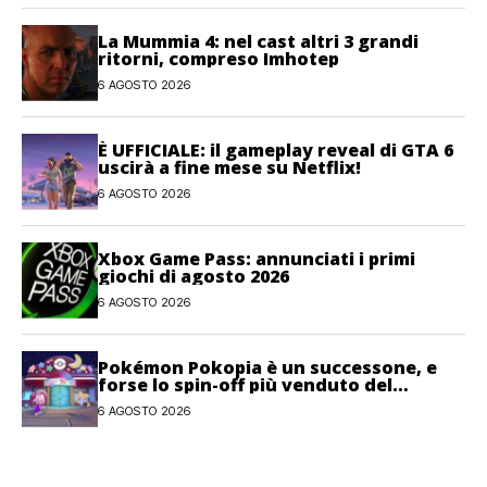
La Mummia 4: nel cast altri 3 grandi
ritorni, compreso Imhotep
6 AGOSTO 2026
È UFFICIALE: il gameplay reveal di GTA 6
uscirà a fine mese su Netflix!
6 AGOSTO 2026
Xbox Game Pass: annunciati i primi
giochi di agosto 2026
6 AGOSTO 2026
Pokémon Pokopia è un successone, e
forse lo spin-off più venduto del
franchise
6 AGOSTO 2026