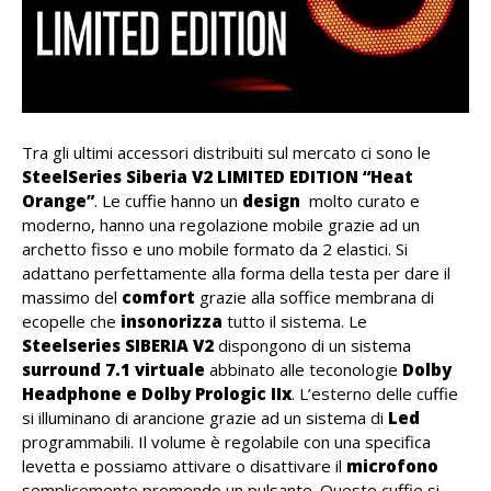
Tra gli ultimi accessori distribuiti sul mercato ci sono le
SteelSeries Siberia V2 LIMITED EDITION “Heat
Orange”
. Le cuffie hanno un
design
molto curato e
moderno, hanno una regolazione mobile grazie ad un
archetto fisso e uno mobile formato da 2 elastici. Si
adattano perfettamente alla forma della testa per dare il
massimo del
comfort
grazie alla soffice membrana di
ecopelle che
insonorizza
tutto il sistema. Le
Steelseries SIBERIA V2
dispongono di un sistema
surround 7.1 virtuale
abbinato alle teconologie
Dolby
Headphone e Dolby Prologic IIx
. L’esterno delle cuffie
si illuminano di arancione grazie ad un sistema di
Led
programmabili. Il volume è regolabile con una specifica
levetta e possiamo attivare o disattivare il
microfono
semplicemente premendo un pulsante. Queste cuffie si