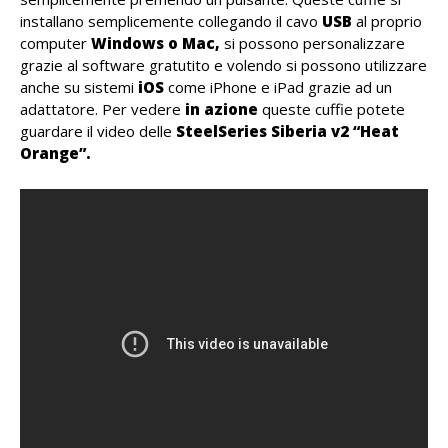
installano semplicemente collegando il cavo
USB
al proprio
computer
Windows o Mac,
si possono personalizzare
grazie al software gratutito e volendo si possono utilizzare
anche su sistemi
iOS
come iPhone e iPad grazie ad un
adattatore. Per vedere
in azione
queste cuffie potete
guardare il video delle
SteelSeries Siberia v2 “Heat
Orange”.