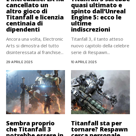
cancellato un
quasi ultimato e
altro gioco di
spinto dall’Unreal
Titanfall e licenzia
Engine 5: ecco le
centinaia di
ultime
dipendenti
indiscrezioni
Ancora una volta, Electronic
Titanfall 3, il tanto atteso
Arts si dimostra del tutto
nuovo capitolo della celebre
disinteressata al franchise...
serie di Respawn...
29 APRILE 2025
10 APRILE 2025
Sembra proprio
Titanfall sta per
che Titanfall 3
tornare? Respawn
potrebbe essere in
cerca personale