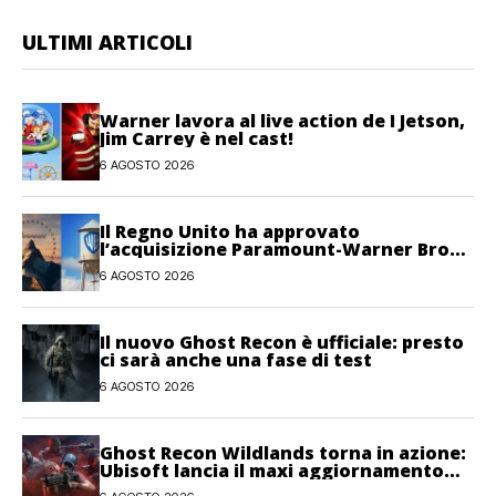
ULTIMI ARTICOLI
Warner lavora al live action de I Jetson,
Jim Carrey è nel cast!
6 AGOSTO 2026
Il Regno Unito ha approvato
l’acquisizione Paramount-Warner Bros
Discovery
6 AGOSTO 2026
Il nuovo Ghost Recon è ufficiale: presto
ci sarà anche una fase di test
6 AGOSTO 2026
Ghost Recon Wildlands torna in azione:
Ubisoft lancia il maxi aggiornamento
gratuito Last Rites