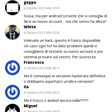
geppo
6 Ottobre 2013 Alle 02:01
Scusa, ma per android scrivete che si consiglia di
farsi un nuovo account… ma che senso ha allora?
White
6 Ottobre 2013 Alle 02:02
Volevate un hack, questo è l’unico disponibile.
Un caso ogni tot ha dato problemi quindi vi
consigliamo di testarlo su nuovo account e poi
semmai provare sul vostro. Per sicurezza.
Francesco
6 Ottobre 2013 Alle 08:11
Ma è comunque la versione hackerata definitiva
o dobbiamo aspettarci un’altra versione?
ila
6 Ottobre 2013 Alle 09:31
Ma il trucco x andoid ancora nulla?????
Miguel
6 Ottobre 2013 Alle 09:50