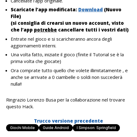
Cancellate l’app originale.
Scaricate l’app modificata:
D
ownload
(Nuovo
File)
(si consiglia di crearsi un nuovo account, visto
che l’app
potrebbe
cancellare tutti i vostri dati)
Entrate nel gioco e si scaricheranno ancora degli
aggiornamenti interni.
Una volta fatto, iniziate il gioco (finite il Tutorial se è la
prima volta che giocate)
Ora comprate tutto quello che volete illimitatamente , e
anche se arrivate a 0 ciambelle o soldi non succederà
nulla!!
Ringrazio Lorenzo Busa per la collaborazione nel trovare
questo Hack.
Trucco
versione precedente
Giochi Mobile
Guide Android
I Simpson: Springfield