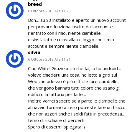
breed
6 Ottobre 2013 Alle 11:25
Boh… su S3 installato e aperto un nuovo account
per provare funziona. uscito dall’account e
rientrato con il mio, niente ciambelle.
disinstallato e reinstallato.. loggo con il mio
account e sempre niente ciambelle…..
silvia
6 Ottobre 2013 Alle 11:31
Ciao White! Grazie x ciò che fai, io ho android…
volevo chiederti una cosa, ho letto a giro sul
Web che adesso è più difficile fare ciambelle,
che vengono bannati tutti coloro che usano gli
edifici o la fattoria per farle…
Inoltre vorrei sapere se a parte le ciambelle che
al riavvio tornano a zero potreste fare un trucco
che non azzeri anche i soldi fatti in precedenza…
temo di rischiare di perderli!
Spero di essermi spiegata :)