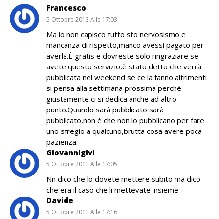
Francesco
5 Ottobre 2013 Alle 17:03
Ma io non capisco tutto sto nervosismo e
mancanza di rispetto,manco avessi pagato per
averla.È gratis e dovreste solo ringraziare se
avete questo servizio,è stato detto che verrà
pubblicata nel weekend se ce la fanno altrimenti
si pensa alla settimana prossima perché
giustamente ci si dedica anche ad altro
punto.Quando sarà pubblicato sarà
pubblicato,non è che non lo pubblicano per fare
uno sfregio a qualcuno,brutta cosa avere poca
pazienza.
Giovannigivi
5 Ottobre 2013 Alle 17:05
Nn dico che lo dovete mettere subito ma dico
che era il caso che li mettevate insieme
Davide
5 Ottobre 2013 Alle 17:16