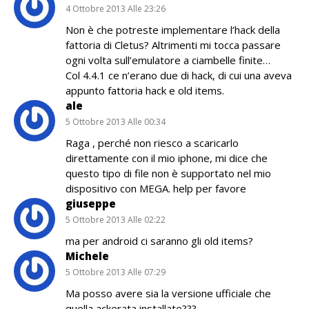
4 Ottobre 2013 Alle 23:26
Non è che potreste implementare l’hack della
fattoria di Cletus? Altrimenti mi tocca passare
ogni volta sull’emulatore a ciambelle finite…
Col 4.4.1 ce n’erano due di hack, di cui una aveva
appunto fattoria hack e old items.
ale
5 Ottobre 2013 Alle 00:34
Raga , perché non riesco a scaricarlo
direttamente con il mio iphone, mi dice che
questo tipo di file non è supportato nel mio
dispositivo con MEGA. help per favore
giuseppe
5 Ottobre 2013 Alle 02:22
ma per android ci saranno gli old items?
Michele
5 Ottobre 2013 Alle 07:29
Ma posso avere sia la versione ufficiale che
quella ackerata installate???