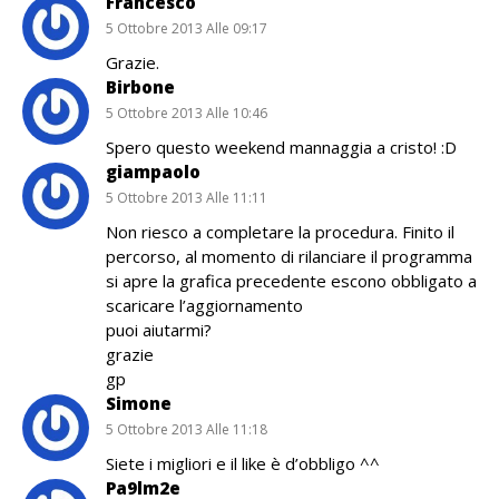
Francesco
5 Ottobre 2013 Alle 09:17
Grazie.
Birbone
5 Ottobre 2013 Alle 10:46
Spero questo weekend mannaggia a cristo! :D
giampaolo
5 Ottobre 2013 Alle 11:11
Non riesco a completare la procedura. Finito il
percorso, al momento di rilanciare il programma
si apre la grafica precedente escono obbligato a
scaricare l’aggiornamento
puoi aiutarmi?
grazie
gp
Simone
5 Ottobre 2013 Alle 11:18
Siete i migliori e il like è d’obbligo ^^
Pa9lm2e