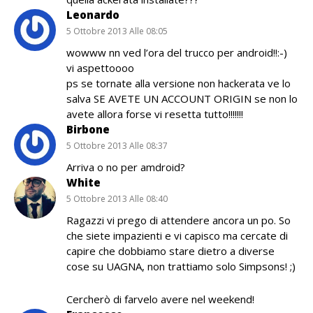
Leonardo
5 Ottobre 2013 Alle 08:05
wowww nn ved l’ora del trucco per android!!:-)
vi aspettoooo
ps se tornate alla versione non hackerata ve lo
salva SE AVETE UN ACCOUNT ORIGIN se non lo
avete allora forse vi resetta tutto!!!!!!!
Birbone
5 Ottobre 2013 Alle 08:37
Arriva o no per amdroid?
White
5 Ottobre 2013 Alle 08:40
Ragazzi vi prego di attendere ancora un po. So
che siete impazienti e vi capisco ma cercate di
capire che dobbiamo stare dietro a diverse
cose su UAGNA, non trattiamo solo Simpsons! ;)
Cercherò di farvelo avere nel weekend!