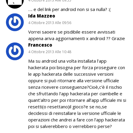
4 Ottobre 2013 Alle 09:55
…. e del link per android non si sa nulla? :(
Ida Mazzeo
4 Ottobre 2013 Alle 09:56
Vorrei saoere se pisdibile essere avvissati
appena ariva aggiornamenti x android ?? Grazie
Francesco
4 Ottobre 2013 Alle 10:48
Ma su android una volta installata l’app
hackerata poi bisogna per forza proseguire con
le app hackerata delle successive versioni
oppure si può ritornare alla versione ufficiale
senza ricevere conseguenze?Cioè,c’è il rischio
che sfruttando l’app hackerata per ciambelle e
quant’altro per poi ritornare all’app ufficiale mi si
resetti(o resettano)il gioco?e se no,se
decidessi di reinstallare la versione ufficiale le
operazioni che andrei a fare con l’app hackerata
poi si salverebbero o verrebbero perse?