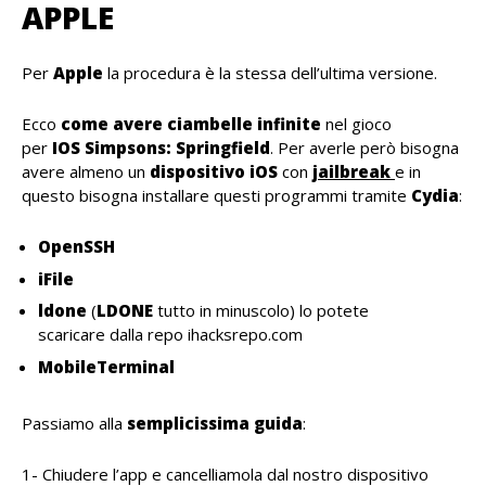
APPLE
Per
Apple
la procedura è la stessa dell’ultima versione.
Ecco
come avere ciambelle infinite
nel gioco
per
IOS Simpsons: Springfield
. Per averle però bisogna
avere almeno un
dispositivo iOS
con
jailbreak
e in
questo bisogna installare questi programmi tramite
Cydia
:
OpenSSH
iFile
ldone
(
LDONE
tutto in minuscolo) lo potete
scaricare dalla repo ihacksrepo.com
MobileTerminal
Passiamo alla
semplicissima guida
:
1- Chiudere l’app e cancelliamola dal nostro dispositivo