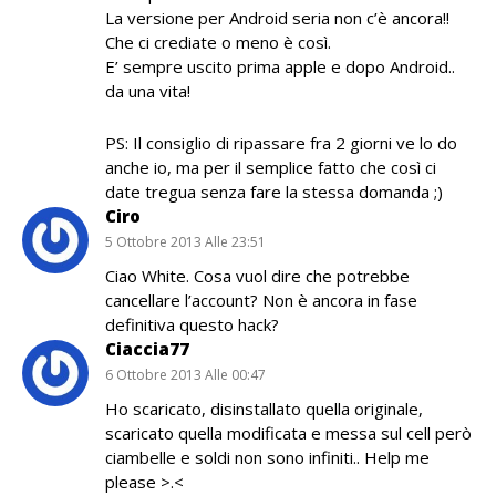
La versione per Android seria non c’è ancora!!
Che ci crediate o meno è così.
E’ sempre uscito prima apple e dopo Android..
da una vita!
PS: Il consiglio di ripassare fra 2 giorni ve lo do
anche io, ma per il semplice fatto che così ci
date tregua senza fare la stessa domanda ;)
Ciro
5 Ottobre 2013 Alle 23:51
Ciao White. Cosa vuol dire che potrebbe
cancellare l’account? Non è ancora in fase
definitiva questo hack?
Ciaccia77
6 Ottobre 2013 Alle 00:47
Ho scaricato, disinstallato quella originale,
scaricato quella modificata e messa sul cell però
ciambelle e soldi non sono infiniti.. Help me
please >.<