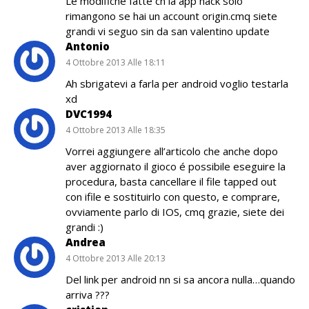
Le modifiche fatte cn la app hack solo
rimangono se hai un account origin.cmq siete
grandi vi seguo sin da san valentino update
Antonio
4 Ottobre 2013 Alle 18:11
Ah sbrigatevi a farla per android voglio testarla
xd
DVC1994
4 Ottobre 2013 Alle 18:35
Vorrei aggiungere all’articolo che anche dopo
aver aggiornato il gioco é possibile eseguire la
procedura, basta cancellare il file tapped out
con ifile e sostituirlo con questo, e comprare,
ovviamente parlo di IOS, cmq grazie, siete dei
grandi :)
Andrea
4 Ottobre 2013 Alle 20:13
Del link per android nn si sa ancora nulla…quando
arriva ???