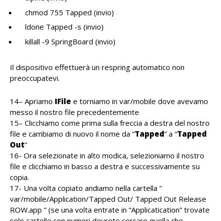
chmod 755 Tapped (invio)
ldone Tapped -s (invio)
killall -9 SpringBoard (invio)
Il dispositivo effettuerà un respring automatico non
preoccupatevi.
14– Apriamo
IFile
e torniamo in var/mobile dove avevamo
messo il nostro file precedentemente
15– Clicchiamo come prima sulla freccia a destra del nostro
file e cambiamo di nuovo il nome da “
Tapped
” a “
Tapped
Out
”
16- Ora selezionate in alto modica, selezioniamo il nostro
file e clicchiamo in basso a destra e successivamente su
copia.
17- Una volta copiato andiamo nella cartella ”
var/mobile/Application/Tapped Out/ Tapped Out Release
ROW.app ” (se una volta entrate in “Applicatication” trovate
solo cartelle con numeri dovrete cercare quella che