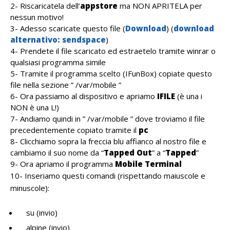
2- Riscaricatela dell’
appstore
ma NON APRITELA per
nessun motivo!
3- Adesso scaricate questo file (
Download
) (
download
alternativo: sendspace
)
4- Prendete il file scaricato ed estraetelo tramite winrar o
qualsiasi programma simile
5- Tramite il programma scelto (IFunBox) copiate questo
file nella sezione ” /var/mobile ”
6- Ora passiamo al dispositivo e apriamo
IFILE
(è una i
NON è una L!)
7- Andiamo quindi in ” /var/mobile ” dove troviamo il file
precedentemente copiato tramite il
pc
8- Clicchiamo sopra la freccia blu affianco al nostro file e
cambiamo il suo nome da “
Tapped Out
” a “
Tapped
”
9- Ora apriamo il programma
Mobile Terminal
10- Inseriamo questi comandi (rispettando maiuscole e
minuscole):
su (invio)
alpine (invio)