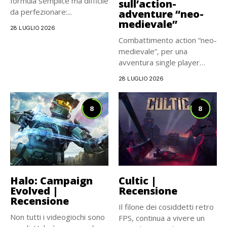
formula semplice ma difficile
sull’action-
da perfezionare:...
adventure “neo-
medievale”
28 LUGLIO 2026
Combattimento action “neo-
medievale”, per una
avventura single player
carismatica e
28 LUGLIO 2026
cinematografica, che...
8
8
Halo: Campaign
Cultic |
Evolved |
Recensione
Recensione
Il filone dei cosiddetti retro
Non tutti i videogiochi sono
FPS, continua a vivere un