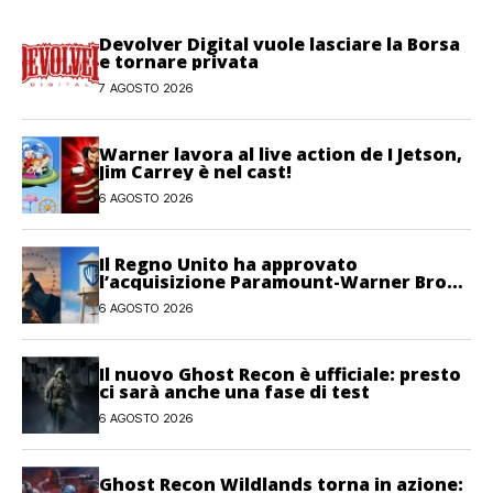
Devolver Digital vuole lasciare la Borsa
e tornare privata
7 AGOSTO 2026
Warner lavora al live action de I Jetson,
Jim Carrey è nel cast!
6 AGOSTO 2026
Il Regno Unito ha approvato
l’acquisizione Paramount-Warner Bros
Discovery
6 AGOSTO 2026
Il nuovo Ghost Recon è ufficiale: presto
ci sarà anche una fase di test
6 AGOSTO 2026
Ghost Recon Wildlands torna in azione: