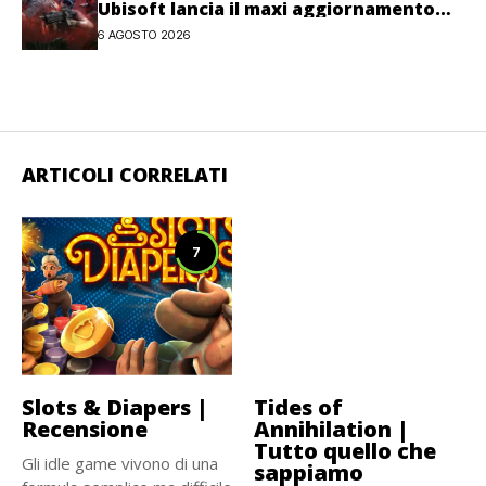
Ubisoft lancia il maxi aggiornamento
gratuito Last Rites
6 AGOSTO 2026
ARTICOLI CORRELATI
7
Slots & Diapers |
Tides of
Recensione
Annihilation |
Tutto quello che
Gli idle game vivono di una
sappiamo