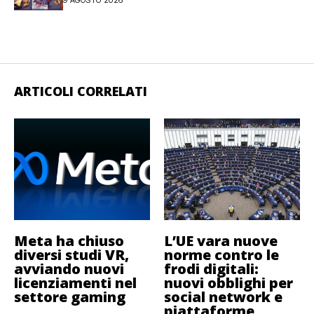
9 AGOSTO 2026
ARTICOLI CORRELATI
Meta ha chiuso
L’UE vara nuove
diversi studi VR,
norme contro le
avviando nuovi
frodi digitali:
licenziamenti nel
nuovi obblighi per
settore gaming
social network e
piattaforme