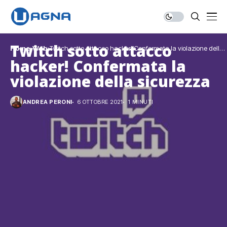
Twitch sotto attacco
Home
Web
Twitch sotto attacco hacker! Confermata la violazione della
sicurezza
hacker! Confermata la
violazione della sicurezza
ANDREA PERONI
6 OTTOBRE 2021
1 MINUTI