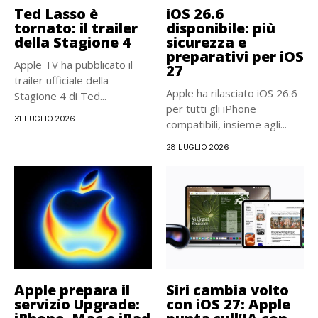
Ted Lasso è
iOS 26.6
tornato: il trailer
disponibile: più
della Stagione 4
sicurezza e
preparativi per iOS
Apple TV ha pubblicato il
27
trailer ufficiale della
Apple ha rilasciato iOS 26.6
Stagione 4 di Ted...
per tutti gli iPhone
31 LUGLIO 2026
compatibili, insieme agli...
28 LUGLIO 2026
Apple prepara il
Siri cambia volto
servizio Upgrade:
con iOS 27: Apple