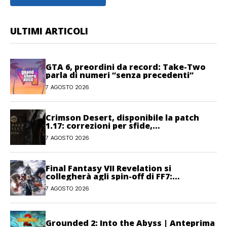
ULTIMI ARTICOLI
GTA 6, preordini da record: Take-Two
parla di numeri “senza precedenti”
7 AGOSTO 2026
Crimson Desert, disponibile la patch
1.17: correzioni per sfide,
combattimento e interfaccia
7 AGOSTO 2026
Final Fantasy VII Revelation si
collegherà agli spin-off di FF7:
Hamaguchi non si pone limiti
7 AGOSTO 2026
Grounded 2: Into the Abyss | Anteprima