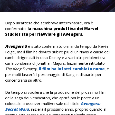
Dopo un’attesa che sembrava interminabile, ora è
confermato:
la macchina produttiva dei Marvel
Studios sta per riavviare gli Avengers
.
Avengers 5
è stato confermato ormai da tempo da Kevin
Feige, ma il film ha dovuto subire più di un rinvio a causa dei
cambi dirigenziali in casa Disney e a vari altri problemi tra
cui la condanna di Jonathan Majors. Inizialmente intitolato
The Kang Dynasty
,
il film ha infatti cambiato nome
, e
per molti lascerà il personaggio di Kang in disparte per
concentrarsi su altro.
Da tempo si vocifera che la produzione del prossimo film
della saga dei Vendicatori, che aprirà poi le porte a un
colossale crossover multiversale dal titolo
Avengers:
Secret Wars
, inizierà il prossimo anno, proprio quando al
cinema arriveranno alcune importanti pellicole come