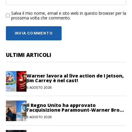
Salva il mio nome, email e sito web in questo browser per la
prossima volta che commento.
ULTIMI ARTICOLI
Warner lavora al live action de I Jetson,
Jim Carrey è nel cast!
6 AGOSTO 2026
Il Regno Unito ha approvato
l’acquisizione Paramount-Warner Bros
Discovery
6 AGOSTO 2026