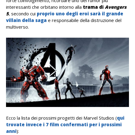
forte coinvolgimento, ricordare uno dei rumor più
interessanti che orbitano intorno alla
trama di
Avengers
5
, secondo cui
proprio uno degli eroi sarà il grande
villain della saga
e responsabile della distruzione del
multiverso.
Ecco la lista dei prossimi progetti dei Marvel Studios (
qui
trovate invece i 7 film confermati per i prossimi
anni
):