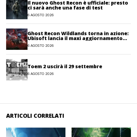
Il nuovo Ghost Recon è ufficiale: presto
ci sarà anche una fase di test
6 AGOSTO 2026
Ghost Recon Wildlands torna in azione:
Ubisoft lancia il maxi aggiornamento
gratuito Last Rites
6 AGOSTO 2026
Toem 2 uscirà il 29 settembre
6 AGOSTO 2026
ARTICOLI CORRELATI