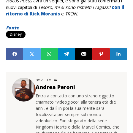
Hocus Pocus
avrà un sequel, e sono già stati confermati i
nuovi capitoli di
Tesoro, mi si sono ristretti i ragazzi!
con il
ritorno di Rick Moranis
e
TRON
.
Fonte
Disney
SCRITTO DA
Andrea Peroni
Entra a contatto con uno strano oggetto
chiamato "videogioco" alla tenera età di 5
anni, e da lì in poi la sua mente sarà
focalizzata per sempre sul mondo
videoludico. Fan sfegatato della serie
Kingdom Hearts e della Marvel Comics, che