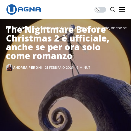
The Nightmare Before
Home
Cinema
The Nightmare Before Christmas 2 è ufficiale, anche se
per ora solo come romanzo
Christmas 2 è ufficiale,
anche se per ora solo
come romanzo
ANDREA PERONI
21 FEBBRAIO 2021
2 MINUTI