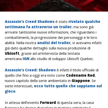
Assassin’s Creed Shadows
è stato
rivelato qualche
settimana fa attraverso un trailer
, ma sono già
arrivate tantissime nuove informazioni, che riguardano i
combattimenti, la progressione dei personaggi e le loro
abilità. Nella nostra
analisi del trailer
, vi avevamo infatti
già dato qualche dettaglio sulla nuova produzione di
Ubisoft
, grazie ad un’intervista della testata
americana
IGN
allo studio di sviluppo Ubisoft Quebec.
Assassin’s Creed: Shadows
è infatti il titolo ufficiale di
quello che fino a oggi era noto come
Codename Red
,
nuovo capitolo della serie ambientato in
Giappone
. Se
siete interessati,
ecco tutto quello che sappiamo sul
gioco
.
In attesa dell’evento
Forward
di questa sera, la casa
francese ha deciso di rivelare in maniera anticipata il