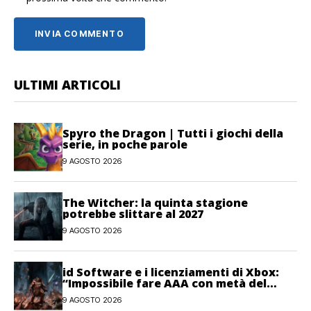
ULTIMI ARTICOLI
Spyro the Dragon | Tutti i giochi della
serie, in poche parole
9 AGOSTO 2026
The Witcher: la quinta stagione
potrebbe slittare al 2027
9 AGOSTO 2026
id Software e i licenziamenti di Xbox:
“Impossibile fare AAA con metà del
personale”
9 AGOSTO 2026