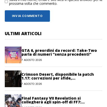
prossima volta che commento.
ULTIMI ARTICOLI
GTA 6, preordini da record: Take-Two
parla di numeri “senza precedenti”
7 AGOSTO 2026
Crimson Desert, disponibile la patch
1.17: correzioni per sfide,
combattimento e interfaccia
7 AGOSTO 2026
Final Fantasy VII Revelation si
collegherà agli spin-off di FF7:
Hamaguchi non si pone limiti