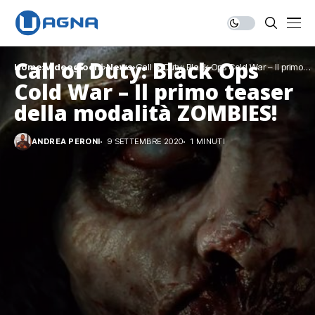
Call of Duty: Black Ops
Home
Videogiochi
News
Call of Duty: Black Ops Cold War – Il primo
teaser della modalità ZOMBIES!
Cold War – Il primo teaser
della modalità ZOMBIES!
ANDREA PERONI
9 SETTEMBRE 2020
1 MINUTI