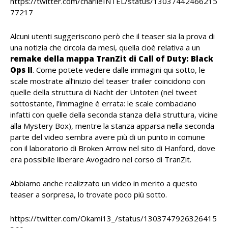
https://twitter.com/charlieINTEL/status/13037442466215
77217
Alcuni utenti suggeriscono però che il teaser sia la prova di
una notizia che circola da mesi, quella cioè relativa a un
remake della mappa TranZit di Call of Duty: Black
Ops II
. Come potete vedere dalle immagini qui sotto, le
scale mostrate all’inizio del teaser trailer coincidono con
quelle della struttura di Nacht der Untoten (nel tweet
sottostante, l’immagine è errata: le scale combaciano
infatti con quelle della seconda stanza della struttura, vicine
alla Mystery Box), mentre la stanza apparsa nella seconda
parte del video sembra avere più di un punto in comune
con il laboratorio di Broken Arrow nel sito di Hanford, dove
era possibile liberare Avogadro nel corso di TranZit.
Abbiamo anche realizzato un video in merito a questo
teaser a sorpresa, lo trovate poco più sotto.
https://twitter.com/Okami13_/status/1303747926326415