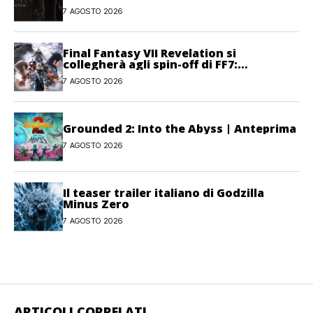
combattimento e interfaccia
7 AGOSTO 2026
Final Fantasy VII Revelation si
collegherà agli spin-off di FF7:
Hamaguchi non si pone limiti
7 AGOSTO 2026
Grounded 2: Into the Abyss | Anteprima
7 AGOSTO 2026
Il teaser trailer italiano di Godzilla
Minus Zero
7 AGOSTO 2026
ARTICOLI CORRELATI