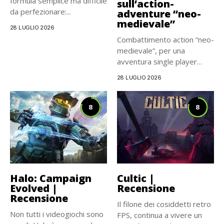
formula semplice ma difficile
sull’action-
da perfezionare:...
adventure “neo-
medievale”
28 LUGLIO 2026
Combattimento action “neo-
medievale”, per una
avventura single player
carismatica e
28 LUGLIO 2026
cinematografica, che...
8
8
Halo: Campaign
Cultic |
Evolved |
Recensione
Recensione
Il filone dei cosiddetti retro
Non tutti i videogiochi sono
FPS, continua a vivere un