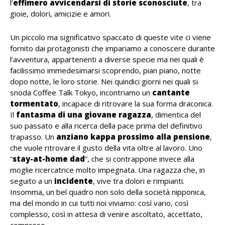
l’
effimero avvicendarsi di storie sconosciute
, tra
gioie, dolori, amicizie e amori.
Un piccolo ma significativo spaccato di queste vite ci viene
fornito dai protagonisti che impariamo a conoscere durante
l’avventura, appartenenti a diverse specie ma nei quali è
facilissimo immedesimarsi scoprendo, pian piano, notte
dopo notte, le loro storie. Nei quindici giorni nei quali si
snoda Coffee Talk Tokyo, incontriamo un
cantante
tormentato
, incapace di ritrovare la sua forma draconica.
Il
fantasma di una giovane ragazza
, dimentica del
suo passato e alla ricerca della pace prima del definitivo
trapasso. Un
anziano kappa prossimo alla pensione
,
che vuole ritrovare il gusto della vita oltre al lavoro. Uno
“
stay-at-home dad
”, che si contrappone invece alla
moglie ricercatrice molto impegnata. Una ragazza che, in
seguito a un
incidente
, vive tra dolori e rimpianti.
Insomma, un bel quadro non solo della società nipponica,
ma del mondo in cui tutti noi viviamo: così vario, così
complesso, così in attesa di venire ascoltato, accettato,
compreso.