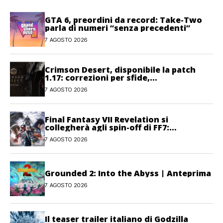
GTA 6, preordini da record: Take-Two
parla di numeri “senza precedenti”
7 AGOSTO 2026
Crimson Desert, disponibile la patch
1.17: correzioni per sfide,
combattimento e interfaccia
7 AGOSTO 2026
Final Fantasy VII Revelation si
collegherà agli spin-off di FF7:
Hamaguchi non si pone limiti
7 AGOSTO 2026
Grounded 2: Into the Abyss | Anteprima
7 AGOSTO 2026
Il teaser trailer italiano di Godzilla