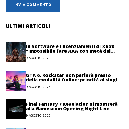
ULTIMI ARTICOLI
id Software e i licenziamenti di Xbox:
“Impossibile fare AAA con metà del
personale”
9 AGOSTO 2026
GTA 6, Rockstar non parlerà presto
della modalità Online: priorità al single-
player
9 AGOSTO 2026
Final Fantasy 7 Revelation si mostrerà
alla Gamescom Opening Night Live
9 AGOSTO 2026