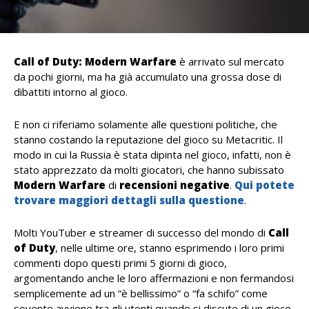
Call of Duty: Modern Warfare
è arrivato sul mercato
da pochi giorni, ma ha già accumulato una grossa dose di
dibattiti intorno al gioco.
E non ci riferiamo solamente alle questioni politiche, che
stanno costando la reputazione del gioco su Metacritic. Il
modo in cui la Russia è stata dipinta nel gioco, infatti, non è
stato apprezzato da molti giocatori, che hanno subissato
Modern Warfare
di
recensioni negative
.
Qui potete
trovare maggiori dettagli sulla questione
.
Molti YouTuber e streamer di successo del mondo di
Call
of Duty
, nelle ultime ore, stanno esprimendo i loro primi
commenti dopo questi primi 5 giorni di gioco,
argomentando anche le loro affermazioni e non fermandosi
semplicemente ad un “è bellissimo” o “fa schifo” come
sovente avviene tra gli utenti quando si discute di un gioco.