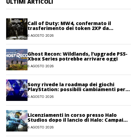
ULTIMI ARTICOLI
Call of Duty: MW4, confermato il
trasferimento dei token 2XP da
Warzone e Black Ops 7
6 AGOSTO 2026
Ghost Recon: Wildlands, l’upgrade PS5-
Xbox Series potrebbe arrivare oggi
6 AGOSTO 2026
Sony rivede la roadmap dei giochi
PlayStation: possibili cambiamenti per
l’anno fiscale 2026
6 AGOSTO 2026
Licenziamenti in corso presso Halo
Studios dopo il lancio di Halo: Campaign
Evolved
6 AGOSTO 2026