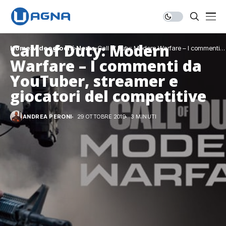
Call of Duty: Modern
Home
Videogiochi
News
Call of Duty: Modern Warfare – I commenti
da YouTuber, streamer e giocatori del
Warfare – I commenti da
competitive
YouTuber, streamer e
giocatori del competitive
ANDREA PERONI
29 OTTOBRE 2019
3 MINUTI