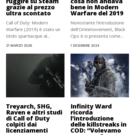
ruggire su Steam
cosa non andava
grazie al prezzo
bene in Modern
ultra scontato
Warfare del 2019
Call of Duty: Modern
Nonostante l’introduzione
Warfare (2019) è stato un
dell’Omnimovement, Black
titolo spartiacque al...
Ops 6 si presenta come
molto più lento...
21 MARZO 2026
1 DICEMBRE 2024
Treyarch, SHG,
Infinity Ward
Raven e altri studi
ricorda
di Call of Duty
l’introduzione
colpiti dai
delle killstreaks in
licenziamenti
COD: “Volevamo