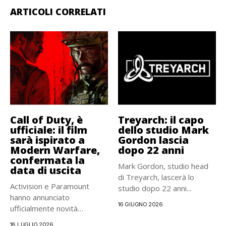
ARTICOLI CORRELATI
Call of Duty, è
Treyarch: il capo
ufficiale: il film
dello studio Mark
sarà ispirato a
Gordon lascia
Modern Warfare,
dopo 22 anni
confermata la
Mark Gordon, studio head
data di uscita
di Treyarch, lascerà lo
Activision e Paramount
studio dopo 22 anni...
hanno annunciato
16 GIUGNO 2026
ufficialmente novità
interessanti per Call of
18 LUGLIO 2026