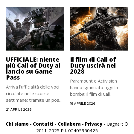
Duty,...
UFFICIALE: niente
Il film di Call of
più Call of Duty al
Duty uscirà nel
lancio su Game
2028
Pass
Paramount e Activision
Arriva l’ufficialità delle voci
hanno sganciato oggi la
circolate nelle scorse
bomba: il film di Call...
settimane: tramite un post
16 APRILE 2026
sul...
21 APRILE 2026
Chi siamo
-
Contatti
-
Collabora
-
Privacy
- Uagna.it ©
2011-2025 P.I. 02405950425