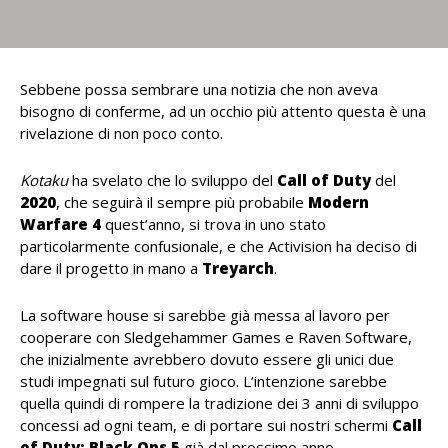
Sebbene possa sembrare una notizia che non aveva
bisogno di conferme, ad un occhio più attento questa è una
rivelazione di non poco conto.
Kotaku
ha svelato che lo sviluppo del
Call of Duty
del
2020
, che seguirà il sempre più probabile
Modern
Warfare 4
quest’anno, si trova in uno stato
particolarmente confusionale, e che Activision ha deciso di
dare il progetto in mano a
Treyarch
.
La software house si sarebbe già messa al lavoro per
cooperare con Sledgehammer Games e Raven Software,
che inizialmente avrebbero dovuto essere gli unici due
studi impegnati sul futuro gioco. L’intenzione sarebbe
quella quindi di rompere la tradizione dei 3 anni di sviluppo
concessi ad ogni team, e di portare sui nostri schermi
Call
of Duty: Black Ops 5
già dal prossimo anno.