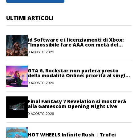
ULTIMI ARTICOLI
id Software e i licenziamenti di Xbox:
“Impossibile fare AAA con metà del
personale”
9 AGOSTO 2026
GTA 6, Rockstar non parlerà presto
della modalità Online: priorità al single-
player
9 AGOSTO 2026
Final Fantasy 7 Revelation si mostrerà
alla Gamescom Opening Night Live
9 AGOSTO 2026
HOT WHEELS Infinite Rush | Trofei