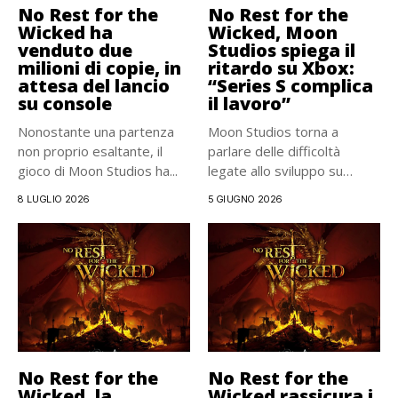
No Rest for the
No Rest for the
Wicked ha
Wicked, Moon
venduto due
Studios spiega il
milioni di copie, in
ritardo su Xbox:
attesa del lancio
“Series S complica
su console
il lavoro”
Nonostante una partenza
Moon Studios torna a
non proprio esaltante, il
parlare delle difficoltà
gioco di Moon Studios ha...
legate allo sviluppo su
Xbox...
8 LUGLIO 2026
5 GIUGNO 2026
No Rest for the
No Rest for the
Wicked, la
Wicked rassicura i