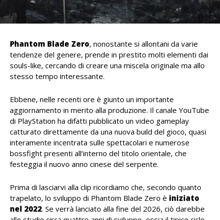
Phantom Blade Zero
, nonostante si allontani da varie
tendenze del genere, prende in prestito molti elementi dai
souls-like, cercando di creare una miscela originale ma allo
stesso tempo interessante.
Ebbene, nelle recenti ore è giunto un importante
aggiornamento in merito alla produzione. Il canale YouTube
di PlayStation ha difatti pubblicato un video gameplay
catturato direttamente da una nuova build del gioco, quasi
interamente incentrata sulle spettacolari e numerose
bossfight presenti all’interno del titolo orientale, che
festeggia il nuovo anno cinese del serpente.
Prima di lasciarvi alla clip ricordiamo che, secondo quanto
trapelato, lo sviluppo di Phantom Blade Zero è
iniziato
nel 2022
. Se verrà lanciato alla fine del 2026, ciò darebbe
allo studio circa quattro anni di sviluppo, ossia il tipico ciclo