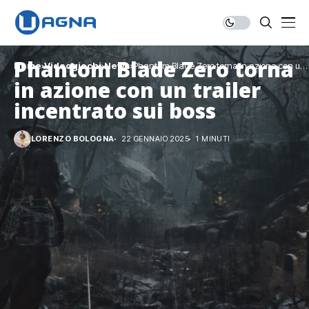
Phantom Blade Zero torna
Home
Videogiochi
News
Phantom Blade Zero torna in azione con un
trailer incentrato sui boss
in azione con un trailer
incentrato sui boss
LORENZO BOLOGNA
22 GENNAIO 2025
1 MINUTI