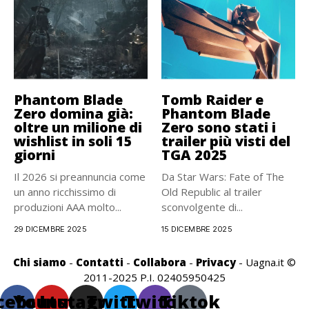
Phantom Blade
Tomb Raider e
Zero domina già:
Phantom Blade
oltre un milione di
Zero sono stati i
wishlist in soli 15
trailer più visti del
giorni
TGA 2025
Il 2026 si preannuncia come
Da Star Wars: Fate of The
un anno ricchissimo di
Old Republic al trailer
produzioni AAA molto...
sconvolgente di...
29 DICEMBRE 2025
15 DICEMBRE 2025
Chi siamo
-
Contatti
-
Collabora
-
Privacy
- Uagna.it ©
2011-2025 P.I. 02405950425
cebook
Youtube
Instagram
Twitter
Twitch
Tiktok